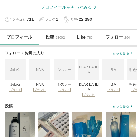
プロフィールをもっとみる
711
1
22,293
クチコミ
ブログ
Q&A
プロフィール
投稿
Like
フォロー
23002
785
294
フォロー・お気に入り
もっとみる
DEAR DAHLI
JoluXe
NAIA
シスレー
B.A
明色
A
JoluXe
NAIA
シスレー
DEAR DAHLI
B.A
明色
A
ブランド
ブランド
ブランド
ブランド
ブ
ブランド
投稿
もっとみる