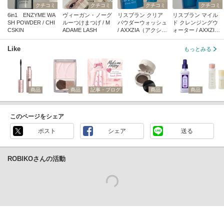
クチコミ
クチコミ
クチコミ
クチコミ
6in1 ENZYME WA
ヴィーガン・ノーグ
リスブラン クリア
リスブラン マイル
SH POWDER / CHI
ルーつけまつげ / M
パウダーウォッシュ
ド クレンジングウ
CSKIN
ADAME LASH
/ AXXZIA（アクシー
ォーター / AXXZIA
ジア）
（アクシージア）
Like
もっとみる
商品
商品
記事・ブログ
商品
商品
このページをシェア
ポスト
シェア
送る
ROBIKOさんの活動