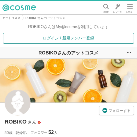
@cosme
アットコスメ
ROBIKOさんのアットコスメ
ROBIKOさんは
My@cosmeを利用しています
ログイン / 新規メンバー登録
ROBIKOさんのアットコスメ
ユ
フォローする
ROBIKO
さん
52
50歳
乾燥肌
フォロワー