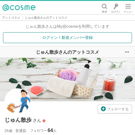
@cosme
アットコスメ
じゅん散歩さんのアットコスメ
じゅん散歩さんは
My@cosmeを利用しています
ログイン / 新規メンバー登録
じゅん散歩さんのアットコスメ
ユ
フォローする
じゅん散歩
さん
64
26歳
普通肌
フォロワー