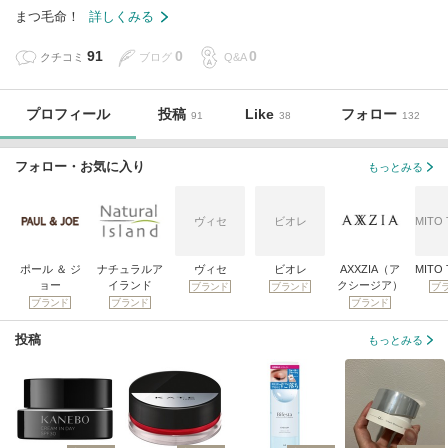
まつ毛命！
詳しくみる
91
0
0
クチコミ
ブログ
Q&A
プロフィール
投稿
Like
フォロー
91
38
132
フォロー・お気に入り
もっとみる
ヴィセ
ビオレ
MITO
ポール ＆ ジ
ナチュラルア
ヴィセ
ビオレ
AXXZIA（ア
MITO
ョー
イランド
クシージア）
ブランド
ブランド
ブ
ブランド
ブランド
ブランド
投稿
もっとみる