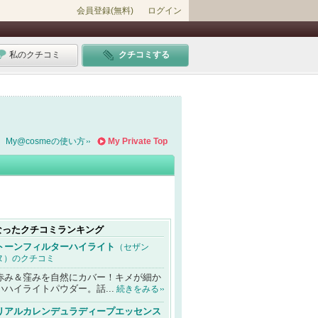
会員登録(無料)
ログイン
私のクチコミ
クチコミする
My@cosmeの使い方
My Private Top
なったクチコミランキング
トーンフィルターハイライト
（セザン
ヌ）のクチコミ
赤み＆窪みを自然にカバー！キメが細か
いハイライトパウダー。話...
続きをみる
リアルカレンデュラディープエッセンス