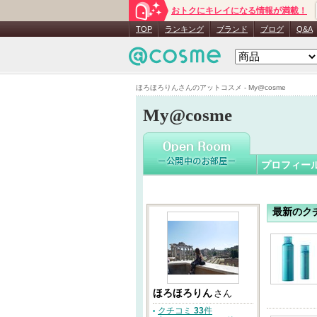
おトクにキレイになる情報が満載！
ほろほろ
TOP
ランキング
ブランド
ブログ
Q&A
ほろほろりんさんのアットコスメ - My@cosme
My@cosme
プロフィー
最新のク
ほろほろりん
さん
クチコミ
33
件