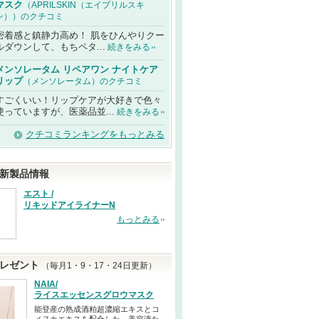
マスク
（APRILSKIN（エイプリルスキ
ン））のクチコミ
密着感と鎮静力高め！ 肌をひんやりクー
ルダウンして、もちペタ...
続きをみる
メンソレータム リペアワン ナイトケア
リップ
（メンソレータム）のクチコミ
すごくいい！リップケアが大好きで色々
使っていますが、医薬品並...
続きをみる
クチコミランキングをもっとみる
新製品情報
エスト /
リキッドアイライナーN
もっとみる
レゼント
（毎月1・9・17・24日更新）
NAIA/
ライスエッセンスグロウマスク
能登産の熟成酒粕超濃縮エキスとコ