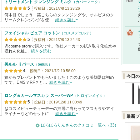
トリートメント クレンジング ミルク
（カバーマーク）
5
投稿日：2021/7/8 13:28:26
何本目でしょう…笑こちらのクレンジングや、オルビスのク
リームクレンジングを使…
続きを読む
フェイシャル ピュア コットン
（コスメデコルテ）
5
投稿日：2021/7/8 13:24:43
@cosme storeで購入です。他社メーカーの拭き取り化粧水や
収れん化粧…
続きを読む
美ルル リバース
（belulu）
4
投稿日：2021/7/2 10:58:00
今日の
妹からプレゼントでもらいました！このような美顔器は初め
てで、EMS？RF？と…
続きを読む
ロング＆カールマスカラ スーパーWP
（ヒロインメイク）
5
投稿日：2019/12/8 11:00:49
@コスメビューティーデーの抽選に当たってマスカラやアイ
ライナーなどのセットに…
続きを読む
最新プ
ほろほろりんさんのクチコミ一覧へ（33）