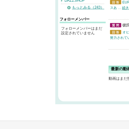
質問
DAZZSHOP
EU
回答
もっとみる（243）
スあ …
続き
フォローメンバー
彼
フォローメンバーはまだ
質問
オヒ
設定されていません
回答
努力されてい
最新の動
動画はまだ