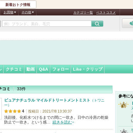
新着おトク情報
りん
フォロー
さん
お買物
その他
カテゴリ一覧
ベストコスメ
ル
クチコミ
動画
Q&A
フォロー
Like・クリップ
チコミ
33件
参考に
ピュアナチュラル マイルドトリートメントミスト
（トワニ
ー）
4
投稿日：2021/7/8 13:30:37
洗顔後、化粧水つけるまでの間に一吹き。日中の冷房の乾燥
防止で一吹き。という感…
続きを読む