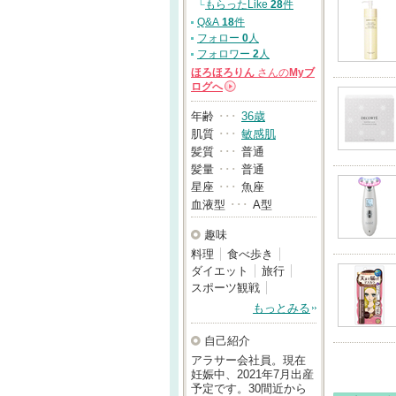
└
もらったLike
28
件
Q&A
18
件
フォロー
0
人
フォロワー
2
人
ほろほろりん
さんの
Myブ
ログへ
→
年齢
･･･
36歳
肌質
･･･
敏感肌
髪質
･･･
普通
髪量
･･･
普通
星座
･･･
魚座
血液型
･･･
A型
趣味
料理
食べ歩き
ダイエット
旅行
スポーツ観戦
もっとみる
自己紹介
アラサー会社員。現在
妊娠中、2021年7月出産
予定です。30間近から