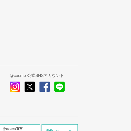
@cosme 公式SNSアカウント
instagram
x
facebook
line
@cosme宣言