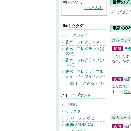
明らかな…
最新のブ
もっとみる
ブログはま
Likeしたタグ
最新のQ&
ベースメイク
ほろほろり
香水・フレグランス
香水・フレグランス(そ
自
の他)
質問
こんにちは
香水・フレグランス(メ
ることがで 
ンズ)
香水・フレグランス(レ
ディース・ウィメンズ)
彼
もっとみる（73）
質問
こんにちは
す。 …
続き
フォローブランド
四季彩
ケラスターゼ
ほろほろり
ラ ロッシュ ポゼ
米肌(MAIHADA)
彼