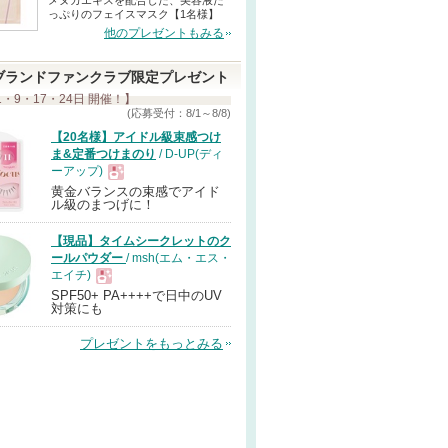
メヌカエキスを配合した、美容液た
っぷりのフェイスマスク【1名様】
他のプレゼントもみる
ブランドファンクラブ限定プレゼント
1・9・17・24日 開催！】
(応募受付：8/1～8/8)
【20名様】アイドル級束感つけ
ま&定番つけまのり
/ D-UP(ディ
ーアップ)
黄金バランスの束感でアイド
現
ル級のまつげに！
【現品】タイムシークレットのク
品
ールパウダー
/ msh(エム・エス・
エイチ)
SPF50+ PA++++で日中のUV
現
対策にも
プレゼントをもっとみる
品