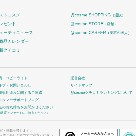
ストコスメ
@cosme SHOPPING
（通販）
レゼント
@cosme STORE
（店舗）
ューティニュース
@cosme CAREER
（美容の求人）
商品カレンダー
新クチコミ
責・コピーライト
運営会社
ルプ・お問い合わせ
サイトマップ
用規約違反に関するご連絡
@cosmeクチコミランキングについて
スタマーサポートブログ
在のお気持ちをお聞かせください
満足度アンケートにご協力ください）
写・転載を禁じます。
メーカーのみなさまへ
人差がありますのでご注意ください。