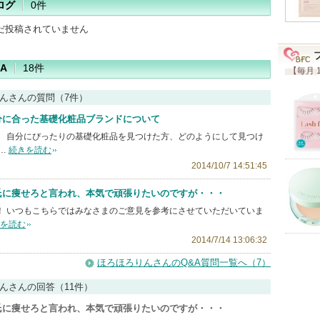
ログ
0件
だ投稿されていません
A
18件
【毎月 
んさんの質問（7件）
分に合った基礎化粧品ブランドについて
。 自分にぴったりの基礎化粧品を見つけた方、どのようにして見つけ
…
続きを読む
2014/10/7 14:51:45
氏に痩せろと言われ、本気で頑張りたいのですが・・・
！ いつもこちらではみなさまのご意見を参考にさせていただいていま
を読む
2014/7/14 13:06:32
ほろほろりんさんのQ&A質問一覧へ（7）
んさんの回答（11件）
氏に痩せろと言われ、本気で頑張りたいのですが・・・