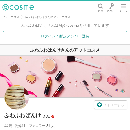
@cosme
アットコスメ
ふわふわぱんけさんのアットコスメ
ふわふわぱんけさんは
My@cosmeを利用しています
ログイン / 新規メンバー登録
ふわふわぱんけさんのアットコスメ
ユ
フォローする
ふわふわぱんけ
さん
71
44歳
乾燥肌
フォロワー