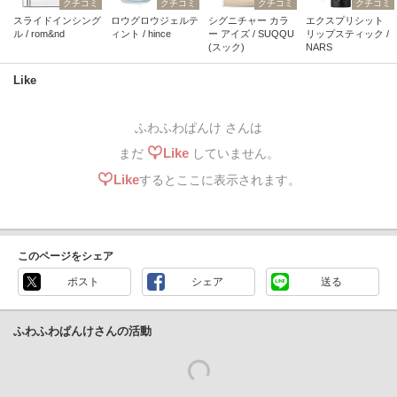
クチコミ
クチコミ
クチコミ
クチコミ
スライドインシング
ロウグロウジェルテ
シグニチャー カラ
エクスプリシット
ル / rom&nd
ィント / hince
ー アイズ / SUQQU
リップスティック /
(スック)
NARS
Like
ふわふわぱんけ さんは
Like
まだ
していません。
Like
するとここに表示されます。
このページをシェア
ポスト
シェア
送る
ふわふわぱんけさんの活動