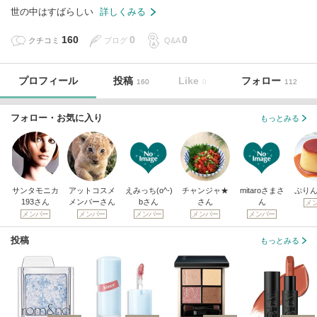
世の中はすばらしい
詳しくみる
160
0
0
クチコミ
ブログ
Q&A
プロフィール
投稿
Like
フォロー
160
0
112
フォロー・お気に入り
もっとみる
サンタモニカ
アットコスメ
えみっち(o^-)
チャンジャ★
mitaroさまさ
ぷりん
193さん
メンバーさん
bさん
さん
ん
メ
メンバー
メンバー
メンバー
メンバー
メンバー
投稿
もっとみる