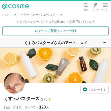
@cosme
アットコスメ
くすみバスターズさんのアットコスメ
くすみバスターズさんは
My@cosmeを利用しています
ログイン / 新規メンバー登録
くすみバスターズさんのアットコスメ
ユ
フォローする
くすみバスターズ
さん
123
31歳
脂性肌
フォロワー