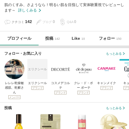
肌のくすみ、さようなら！明るい肌を目指して実体験重視でレビューし
ます～
詳しくみる
142
0
0
クチコミ
ブログ
Q&A
プロフィール
投稿
Like
フォロー
142
10
150
フォロー・お気に入り
もっとみる
エリクシール
レレレ乾燥敏
エリクシール
コスメデコル
クレ・ド・ポ
キャンメイク
キ
感肌、乾癬さ
テ
ー ボーテ
ブランド
ブランド
ブ
ん
ブランド
ブランド
メンバー
投稿
もっとみる