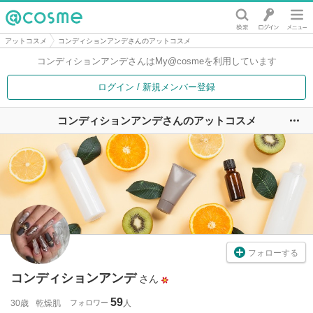
@cosme
アットコスメ
コンディションアンデさんのアットコスメ
コンディションアンデさんは
My@cosmeを利用しています
ログイン / 新規メンバー登録
コンディションアンデさんのアットコスメ
ユ
フォローする
コンディションアンデ
さん
59
30歳
乾燥肌
フォロワー