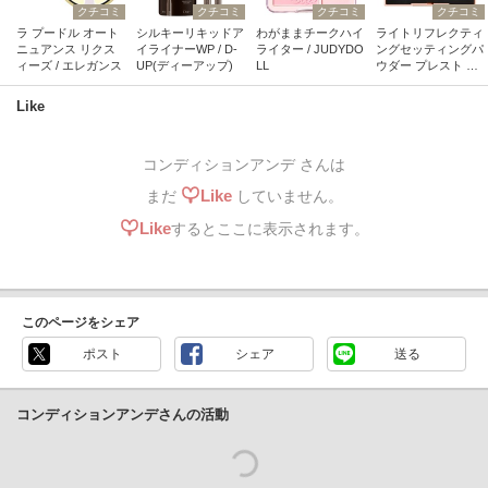
クチコミ
クチコミ
クチコミ
クチコミ
ラ プードル オート
シルキーリキッドア
わがままチークハイ
ライトリフレクティ
ニュアンス リクス
イライナーWP / D-
ライター / JUDYDO
ングセッティングパ
ィーズ / エレガンス
UP(ディーアップ)
LL
ウダー プレスト N /
NARS
Like
コンディションアンデ さんは
Like
まだ
していません。
Like
するとここに表示されます。
このページをシェア
ポスト
シェア
送る
コンディションアンデさんの活動