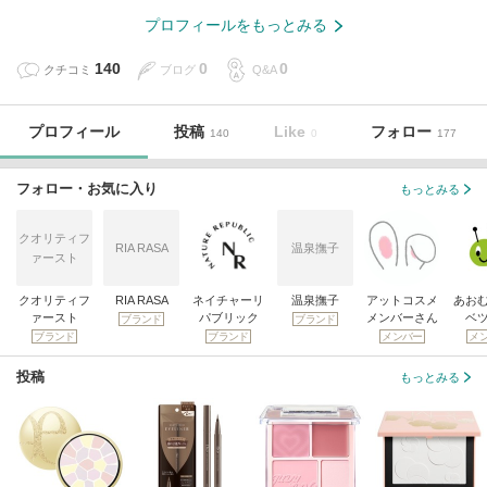
プロフィールをもっとみる
140
0
0
クチコミ
ブログ
Q&A
プロフィール
投稿
Like
フォロー
140
0
177
フォロー・お気に入り
もっとみる
クオリティフ
RIA RASA
温泉撫子
ァースト
クオリティフ
RIA RASA
ネイチャーリ
温泉撫子
アットコスメ
あお
ァースト
パブリック
メンバーさん
ベ
ブランド
ブランド
ブランド
ブランド
メンバー
メ
投稿
もっとみる