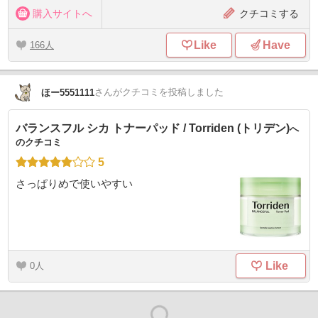
購入サイトへ
クチコミする
Like
Have
166
さん
がクチコミを投稿しました
ほー5551111
バランスフル シカ トナーパッド / Torriden (トリデン)
へ
のクチコミ
5
さっぱりめで使いやすい
Like
0