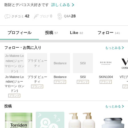
散財とデパコス大好きです
詳しくみる
42
0
28
クチコミ
ブログ
Q&A
プロフィール
投稿
Like
フォロー
57
82
141
フォロー・お気に入り
もっとみる
Jo Malone Lo
プラダ ビュー
ndon(ジョー
Biodance
SISI
ティ
マローン ロン
ドン)
Jo Malone Lo
プラダ ビュー
Biodance
SISI
SKIN1004
VT(
ndon(ジョー
ティ
ブランド
ブランド
ブランド
マローン ロン
ブランド
ブ
ドン)
ブランド
投稿
もっとみる