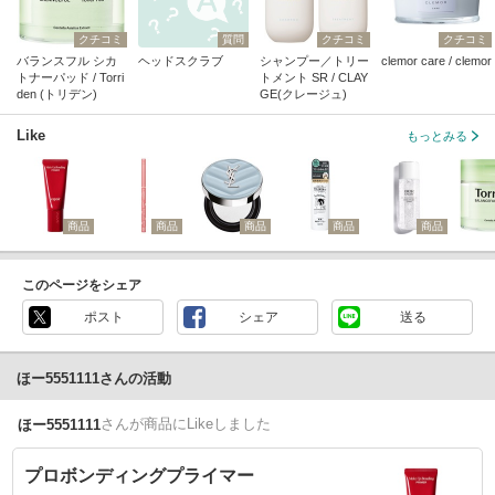
クチコミ
質問
クチコミ
クチコミ
バランスフル シカ
ヘッドスクラブ
シャンプー／トリー
clemor care / clemor
トナーパッド / Torri
トメント SR / CLAY
den (トリデン)
GE(クレージュ)
Like
もっとみる
商品
商品
商品
商品
商品
このページをシェア
ポスト
シェア
送る
ほー5551111さんの活動
さん
が商品にLikeしました
ほー5551111
プロボンディングプライマー