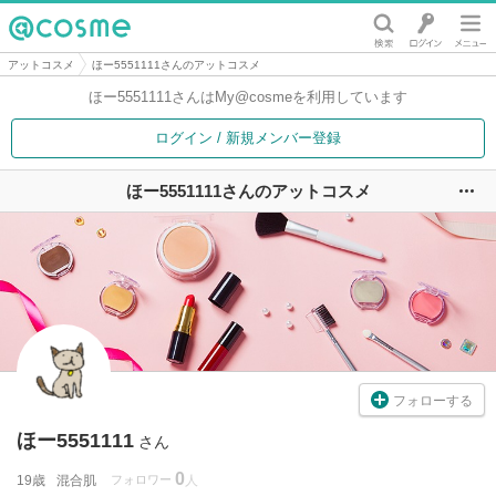
@cosme
アットコスメ
ほー5551111さんのアットコスメ
ほー5551111さんは
My@cosmeを利用しています
ログイン / 新規メンバー登録
ほー5551111さんのアットコスメ
ユ
フォローする
ほー5551111
さん
0
19歳
混合肌
フォロワー