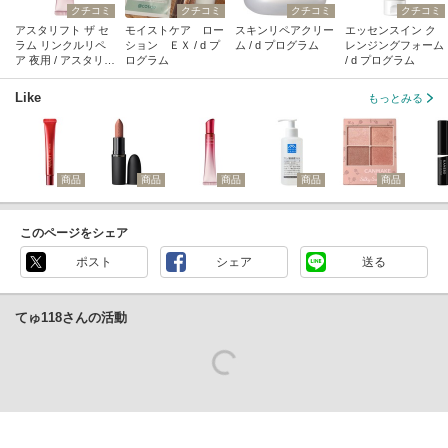
クチコミ
クチコミ
クチコミ
クチコミ
アスタリフト ザ セ
モイストケア ロー
スキンリペアクリー
エッセンスイン ク
ラム リンクルリペ
ション ＥＸ / d プ
ム / d プログラム
レンジングフォーム
ア 夜用 / アスタリフ
ログラム
/ d プログラム
ト
Like
もっとみる
商品
商品
商品
商品
商品
このページをシェア
ポスト
シェア
送る
てゅ118さんの活動