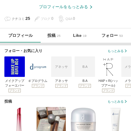
プロフィールをもっとみる
25
0
0
クチコミ
ブログ
Q&A
プロフィール
投稿
Like
フォロー
25
19
53
フォロー・お気に入り
もっとみる
アネッサ
B.A
メラ
メイクアップ
d プログラム
アネッサ
B.A
HAP＋R(ハッ
メラ
フォーエバー
プアール)
ブランド
ブランド
ブランド
ブ
ブランド
ブランド
投稿
もっとみる