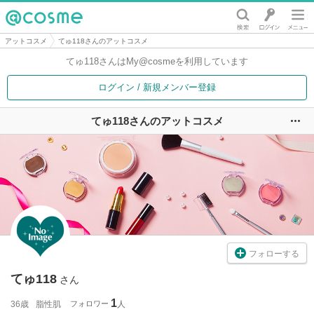
@cosme
アットコスメ
てゅ118さんのアットコスメ
てゅ118さんは
My@cosmeを利用しています
ログイン / 新規メンバー登録
てゅ118さんのアットコスメ
ユ
フォローする
てゅ118
さん
1
36歳
脂性肌
フォロワー