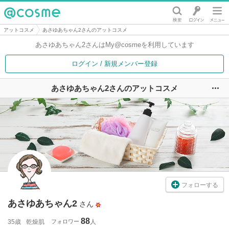
@cosme
アットコスメ
あさゆあちゃん2さんのアットコスメ
あさゆあちゃん2さんは
My@cosmeを利用しています
ログイン / 新規メンバー登録
あさゆあちゃん2さんのアットコスメ
ユ
フォローする
あさゆあちゃん2
さん
88
35歳
乾燥肌
フォロワー