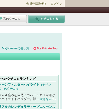
会員登録(無料)
ログイン
私のクチコミ
クチコミする
My@cosmeの使い方
My Private Top
なったクチコミランキング
トーンフィルターハイライト
（セザン
ヌ）のクチコミ
赤み＆窪みを自然にカバー！キメが細か
いハイライトパウダー。話...
続きをみる
リアルカレンデュラディープエッセンス