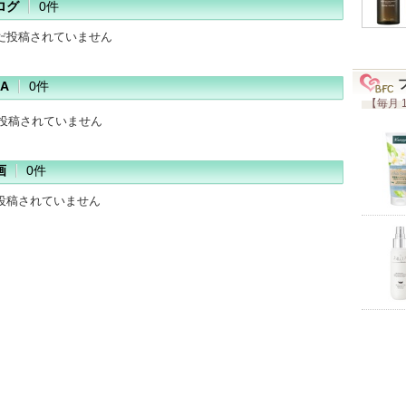
ログ
0件
だ投稿されていません
A
0件
【毎月 
だ投稿されていません
画
0件
投稿されていません