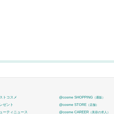
ストコスメ
@cosme SHOPPING
（通販）
レゼント
@cosme STORE
（店舗）
ューティニュース
@cosme CAREER
（美容の求人）