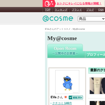
おトクにキレイになる情報が満載！
EVa
さん
TOP
ランキング
ブランド
ブログ
Q&A
EVaさんのアットコスメ - My@cosme
My@cosme
プロフィー
最新のク
EVa
さん
認証済
クチコミ
146
件