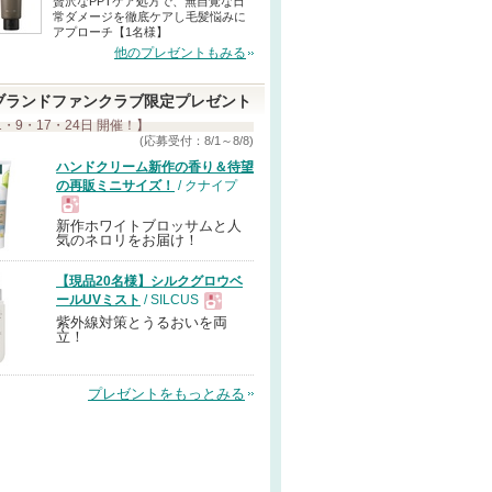
贅沢なPPTケア処方で、無自覚な日
常ダメージを徹底ケアし毛髪悩みに
アプローチ【1名様】
他のプレゼントもみる
ブランドファンクラブ限定プレゼント
1・9・17・24日 開催！】
(応募受付：8/1～8/8)
ハンドクリーム新作の香り＆待望
の再販ミニサイズ！
/ クナイプ
新作ホワイトブロッサムと人
現
気のネロリをお届け！
【現品20名様】シルクグロウベ
品
ールUVミスト
/ SILCUS
紫外線対策とうるおいを両
現
立！
品
プレゼントをもっとみる