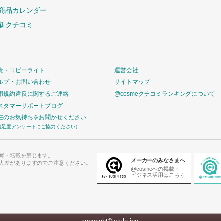
商品カレンダー
新クチコミ
責・コピーライト
運営会社
ルプ・お問い合わせ
サイトマップ
用規約違反に関するご連絡
@cosmeクチコミランキングについて
スタマーサポートブログ
在のお気持ちをお聞かせください
満足度アンケートにご協力ください）
写・転載を禁じます。
メーカーのみなさまへ
人差がありますのでご注意ください。
@cosmeへの掲載・
ビジネス活用はこちら
copyright©istyle,inc.