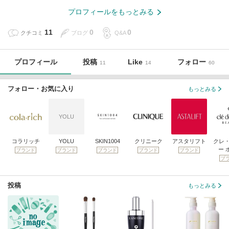
プロフィールをもっとみる
11
0
0
クチコミ
ブログ
Q&A
プロフィール
投稿
Like
フォロー
11
14
60
フォロー・お気に入り
もっとみる
YOLU
コラリッチ
YOLU
SKIN1004
クリニーク
アスタリフト
クレ
ー 
ブランド
ブランド
ブランド
ブランド
ブランド
ブ
投稿
もっとみる