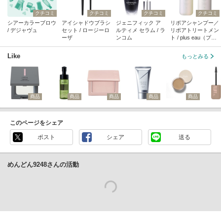
クチコミ
クチコミ
クチコミ
クチコミ
シアーカラーブロウ
アイシャドウブラシ
ジェニフィック ア
リポアシャンプー／
/ デジャヴュ
セット / ロージーロ
ルティメ セラム / ラ
リポアトリートメン
ーザ
ンコム
ト / plus eau（プリ
ュスオー）
Like
もっとみる
商品
商品
商品
商品
商品
このページをシェア
ポスト
シェア
送る
めんどん9248さんの活動