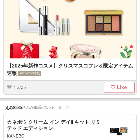
【2025年新作コスメ】クリスマスコフレ＆限定アイテム
速報
@cosme特集
Like
7,572
さん
が商品にLikeしました
えみ8585
カネボウ クリーム イン デイII キット リミ
テッド エディション
KANEBO