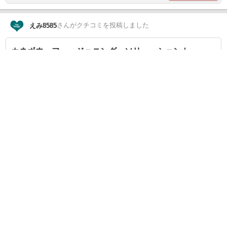
さん
がクチコミを投稿しました
えみ8585
カネボウ フュージョニング ソリューション /
KANEBO
へのクチコミ
5
高いけどめっちゃくちゃよかったです
Like
0
さん
がクチコミを投稿しました
えみ8585
スキン ハーモナイザー / KANEBO
へのクチコミ
4