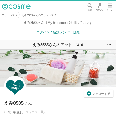
@cosme
アットコスメ
えみ8585さんのアットコスメ
えみ8585さんは
My@cosmeを利用しています
ログイン / 新規メンバー登録
えみ8585さんのアットコスメ
ユ
フォローする
えみ8585
さん
0
23歳
敏感肌
フォロワー