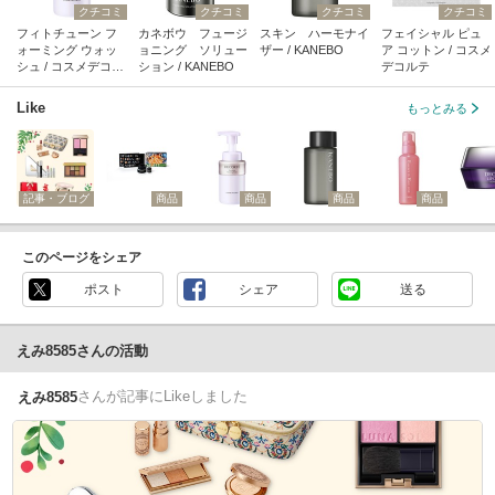
クチコミ
クチコミ
クチコミ
クチコミ
フィトチューン フ
カネボウ フュージ
スキン ハーモナイ
フェイシャル ピュ
ォーミング ウォッ
ョニング ソリュー
ザー / KANEBO
ア コットン / コスメ
シュ / コスメデコル
ション / KANEBO
デコルテ
テ
Like
もっとみる
記事・ブログ
商品
商品
商品
商品
このページをシェア
ポスト
シェア
送る
えみ8585さんの活動
さん
が記事にLikeしました
えみ8585