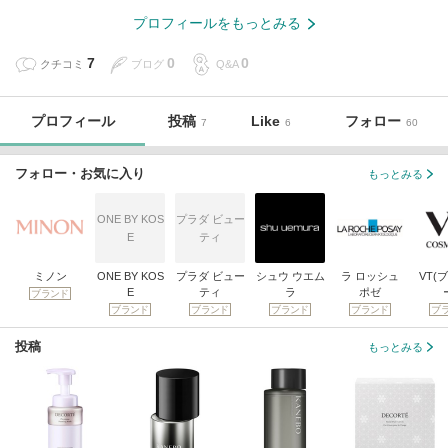
プロフィールをもっとみる
7
0
0
クチコミ
ブログ
Q&A
プロフィール
投稿
Like
フォロー
7
6
60
フォロー・お気に入り
もっとみる
ONE BY KOS
プラダ ビュー
E
ティ
ミノン
ONE BY KOS
プラダ ビュー
シュウ ウエム
ラ ロッシュ
VT(
E
ティ
ラ
ポゼ
ブランド
ブランド
ブランド
ブランド
ブランド
ブ
投稿
もっとみる