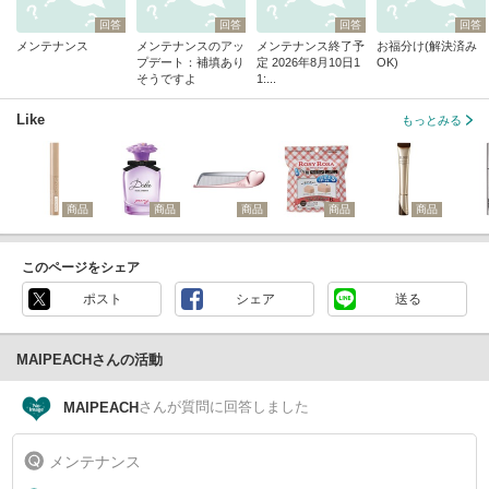
回答
回答
回答
回答
メンテナンス
メンテナンスのアッ
メンテナンス終了予
お福分け(解決済み
プデート：補填あり
定 2026年8月10日1
OK)
そうですよ
1:...
Like
もっとみる
商品
商品
商品
商品
商品
このページをシェア
ポスト
シェア
送る
MAIPEACHさんの活動
さん
が質問に回答しました
MAIPEACH
メンテナンス