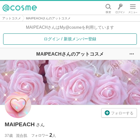
@cosme
アットコスメ
MAIPEACHさんのアットコスメ
MAIPEACHさんは
My@cosmeを利用しています
ログイン / 新規メンバー登録
MAIPEACHさんのアットコスメ
ユ
フォローする
MAIPEACH
さん
2
37歳
混合肌
フォロワー