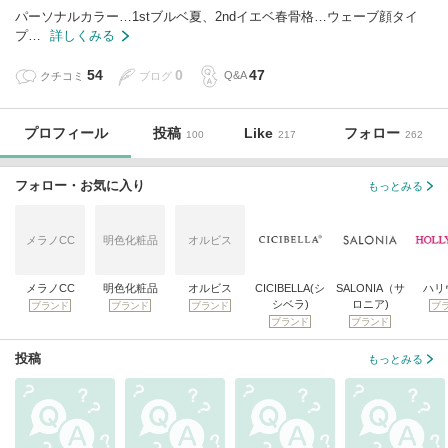
パーソナルカラー…1stブルベ夏、2ndイエベ春骨格…ウェーブ顔タイ
プ…
詳しくみる
54
0
47
クチコミ
ブログ
Q&A
プロフィール
投稿
Like
フォロー
100
217
262
フォロー・お気に入り
もっとみる
メラノCC
明色化粧品
オルビス
メラノCC
明色化粧品
オルビス
CICIBELLA(シ
SALONIA（サ
ハリ
シベラ)
ロニア)
ブランド
ブランド
ブランド
ブ
ブランド
ブランド
投稿
もっとみる