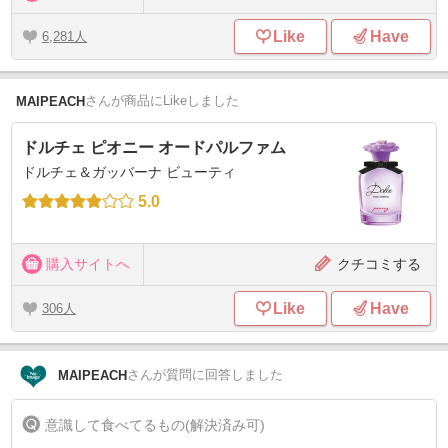
Like
Have
6,281
さん
が商品にLikeしました
MAIPEACH
ドルチェ ピオニー オードパルファム
ドルチェ＆ガッバーナ ビューティ
5.0
購入サイトへ
クチコミする
Like
Have
306
さん
が質問に回答しました
MAIPEACH
意識して食べてるもの(解決済み可)