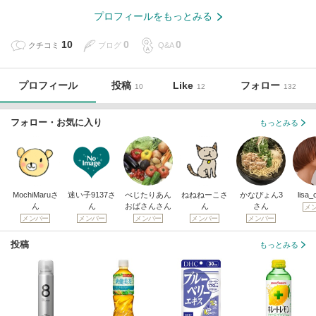
プロフィールをもっとみる
10
0
0
クチコミ
ブログ
Q&A
プロフィール
投稿
Like
フォロー
10
12
132
フォロー・お気に入り
もっとみる
MochiMaruさ
迷い子9137さ
べじたりあん
ねねねーこさ
かなぴょん3
lisa
ん
ん
おばさんさん
ん
さん
メ
メンバー
メンバー
メンバー
メンバー
メンバー
投稿
もっとみる