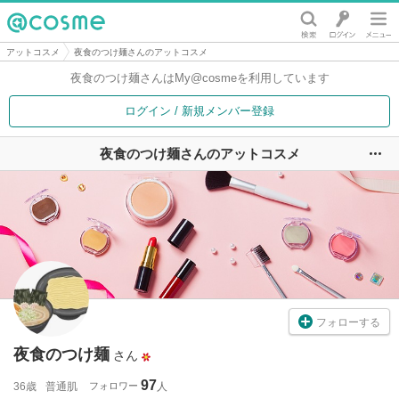
@cosme
アットコスメ
夜食のつけ麺さんのアットコスメ
夜食のつけ麺さんは
My@cosmeを利用しています
ログイン / 新規メンバー登録
夜食のつけ麺さんのアットコスメ
ユ
フォローする
夜食のつけ麺
さん
97
36歳
普通肌
フォロワー