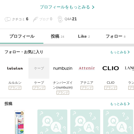
プロフィールをもっとみる
6
0
21
クチコミ
ブログ
Q&A
プロフィール
投稿
Like
フォロー
24
2
8
フォロー・お気に入り
もっとみる
ケープ
ルルルン
ケープ
ナンバーズイ
アテニア
CLIO
ラ
ン(numbuzin)
ブランド
ブランド
ブランド
ブランド
ブ
ブランド
投稿
もっとみる