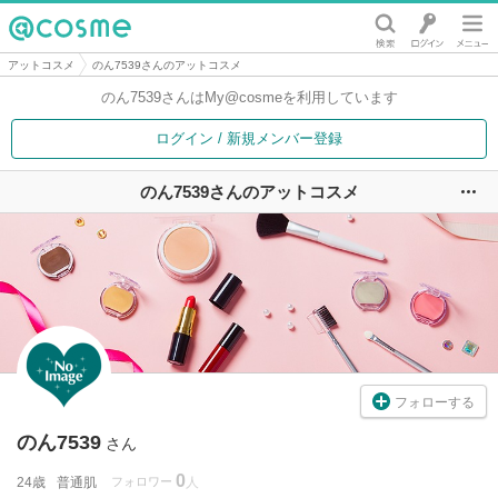
@cosme
アットコスメ
のん7539さんのアットコスメ
のん7539さんは
My@cosmeを利用しています
ログイン / 新規メンバー登録
のん7539さんのアットコスメ
ユ
フォローする
のん7539
さん
0
24歳
普通肌
フォロワー