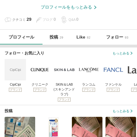
プロフィールをもっとみる
29
0
0
クチコミ
ブログ
Q&A
プロフィール
投稿
Like
フォロー
29
82
93
フォロー・お気に入り
もっとみる
CipiCipi
CipiCipi
クリニーク
SKIN＆LAB
ランコム
ファンケル
L
(スキンアンド
ブランド
ブランド
ブランド
ブランド
ブ
ラブ)
ブランド
投稿
もっとみる