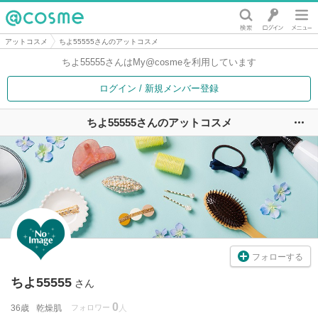
@cosme
アットコスメ
ちよ55555さんのアットコスメ
ちよ55555さんは
My@cosmeを利用しています
ログイン / 新規メンバー登録
ちよ55555さんのアットコスメ
ユ
フォローする
ちよ55555
さん
0
36歳
乾燥肌
フォロワー