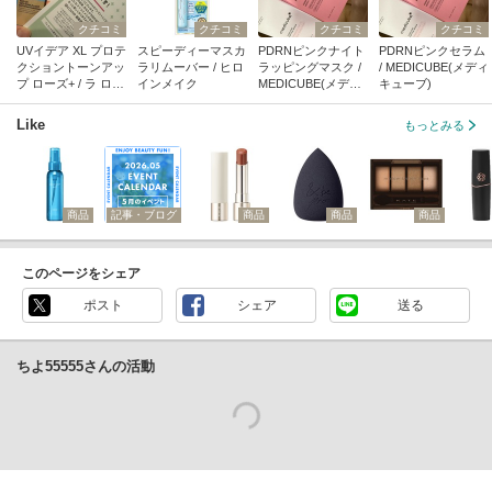
クチコミ
クチコミ
クチコミ
クチコミ
UVイデア XL プロテ
スピーディーマスカ
PDRNピンクナイト
PDRNピンクセラム
クショントーンアッ
ラリムーバー / ヒロ
ラッピングマスク /
/ MEDICUBE(メディ
プ ローズ+ / ラ ロッ
インメイク
MEDICUBE(メディ
キューブ)
シュ ポゼ
キューブ)
Like
もっとみる
商品
記事・ブログ
商品
商品
商品
このページをシェア
ポスト
シェア
送る
ちよ55555さんの活動