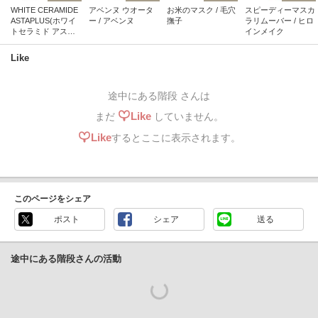
WHITE CERAMIDE
アベンヌ ウオータ
お米のマスク / 毛穴
スピーディーマスカ
ASTAPLUS(ホワイ
ー / アベンヌ
撫子
ラリムーバー / ヒロ
トセラミド アスタ
インメイク
プラス) / B/H COLL
ECT
Like
途中にある階段 さんは
Like
まだ
していません。
Like
するとここに表示されます。
このページをシェア
ポスト
シェア
送る
途中にある階段さんの活動