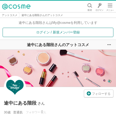
@cosme
アットコスメ
途中にある階段さんのアットコスメ
途中にある階段さんは
My@cosmeを利用しています
ログイン / 新規メンバー登録
途中にある階段さんのアットコスメ
ユ
フォローする
途中にある階段
さん
0
30歳
普通肌
フォロワー