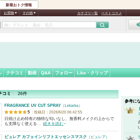
新着おトク情報
ょんまげ
フォロー
さん
お買物
その他
カテゴリ一覧
ベストコスメ
ル
クチコミ
動画
Q&A
フォロー
Like・クリップ
チコミ
26件
参考に
FRAGRANCE UV CUT SPRAY
（Lekarka）
5
投稿日：2026/6/20 06:42:55
日焼け止め特有の独特な匂いなし、無香料メイクの上からで
も支障なく使える…
続きを読む
ピュレア カフェインリフトエッセンスマスク
（ピュレア）