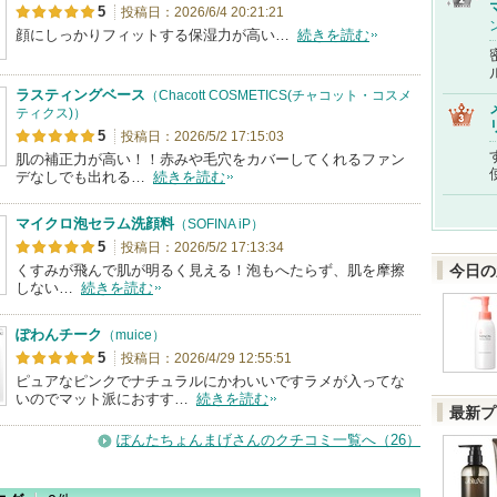
5
投稿日：2026/6/4 20:21:21
顔にしっかりフィットする保湿力が高い…
続きを読む
ラスティングベース
（Chacott COSMETICS(チャコット・コスメ
ティクス)）
5
投稿日：2026/5/2 17:15:03
肌の補正力が高い！！赤みや毛穴をカバーしてくれるファン
デなしでも出れる…
続きを読む
マイクロ泡セラム洗顔料
（SOFINA iP）
5
投稿日：2026/5/2 17:13:34
くすみが飛んで肌が明るく見える！泡もへたらず、肌を摩擦
今日の
しない…
続きを読む
ぽわんチーク
（muice）
5
投稿日：2026/4/29 12:55:51
ピュアなピンクでナチュラルにかわいいですラメが入ってな
いのでマット派におすす…
続きを読む
最新プ
ぽんたちょんまげさんのクチコミ一覧へ（26）