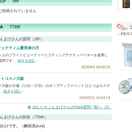
ログ
0件
だ投稿されていません
A
773件
【毎月 
んまげさんの質問（3件）
フェクティム愛用者の方
ィムのブライトビューティーリフティングアクティベーターを使用し
質問です …
続きを読む
2026/6/5 08:08:33
ットコスメ大阪
メ大阪の今週（11日～17日）のポップアップイベント ひとつはエステ
…
続きを読む
2026/3/11 18:54:14
ぽんたちょんまげさんのQ&A質問一覧へ（3）
んまげさんの回答（770件）
福わけです。（解決済みok)