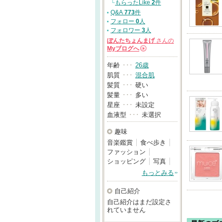
└
もらったLike
2
件
Q&A
773
件
フォロー
0
人
フォロワー
3
人
ぽんたちょんまげ
さんの
Myブログへ
→
年齢
･･･
26歳
肌質
･･･
混合肌
髪質
･･･
硬い
髪量
･･･
多い
星座
･･･
未設定
血液型
･･･
未選択
趣味
音楽鑑賞
食べ歩き
ファッション
ショッピング
写真
もっとみる
自己紹介
自己紹介はまだ設定さ
れていません