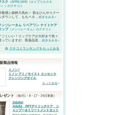
マスク
（APRILSKIN（エイプリルスキ
ン））のクチコミ
密着感と鎮静力高め！ 肌をひんやりクー
ルダウンして、もちペタ...
続きをみる
メンソレータム リペアワン ナイトケア
リップ
（メンソレータム）のクチコミ
すごくいい！リップケアが大好きで色々
使っていますが、医薬品並...
続きをみる
クチコミランキングをもっとみる
新製品情報
ミノン /
ミノン アミノモイスト エッセンス
クレンジングオイル
もっとみる
レゼント
（毎月1・9・17・24日更新）
JoluXe/
JoluXe PPTデイリッチケア シ
ャンプー＆トリートメントセット