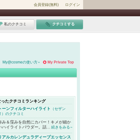
会員登録(無料)
ログイン
私のクチコミ
クチコミする
My@cosmeの使い方
My Private Top
なったクチコミランキング
トーンフィルターハイライト
（セザン
ヌ）のクチコミ
赤み＆窪みを自然にカバー！キメが細か
いハイライトパウダー。話...
続きをみる
リアルカレンデュラディープエッセンス