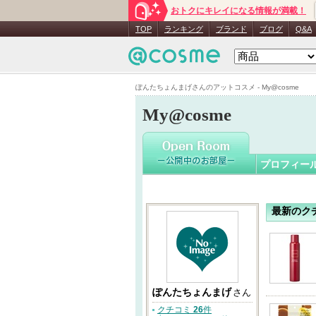
おトクにキレイになる情報が満載！
ぽんたち
TOP
ランキング
ブランド
ブログ
Q&A
ぽんたちょんまげさんのアットコスメ - My@cosme
My@cosme
プロフィー
最新のク
ぽんたちょんまげ
さん
クチコミ
26
件