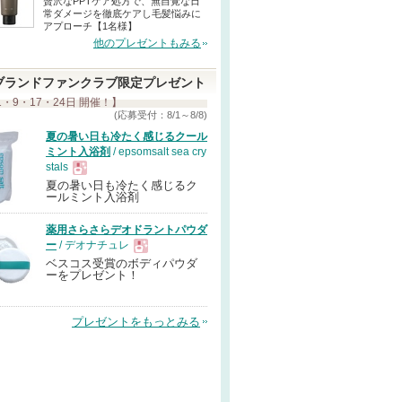
贅沢なPPTケア処方で、無自覚な日
常ダメージを徹底ケアし毛髪悩みに
アプローチ【1名様】
他のプレゼントもみる
ブランドファンクラブ限定プレゼント
1・9・17・24日 開催！】
(応募受付：8/1～8/8)
夏の暑い日も冷たく感じるクール
ミント入浴剤
/ epsomsalt sea cry
stals
夏の暑い日も冷たく感じるク
現
ールミント入浴剤
薬用さらさらデオドラントパウダ
品
ー
/ デオナチュレ
ベスコス受賞のボディパウダ
現
ーをプレゼント！
品
プレゼントをもっとみる