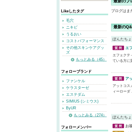
最新のブ
ブログはま
Likeしたタグ
毛穴
最新のQ&
ニキビ
うるおい
ぽんたちょ
コストパフォーマンス
その他スキンケアグッ
エ
ズ
質問
エフェクテ
もっとみる（45）
ている方に
フォローブランド
ア
ファンケル
質問
アットコス
ケラスターゼ
ィーローダ 
エステダム
SIMIUS (シミウス)
ByUR
もっとみる（274）
ぽんたちょ
お
フォローメンバー
質問