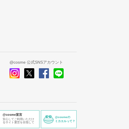
@cosme 公式SNSアカウント
instagram
x
facebook
line
@cosme宣言
@cosmeの
安心してご利用いただけ
ミカエルって？
るサイト運営を目指して