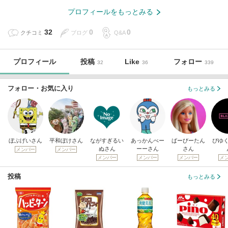
プロフィールをもっとみる
32
0
0
クチコミ
ブログ
Q&A
プロフィール
投稿
Like
フォロー
32
36
339
フォロー・お気に入り
もっとみる
ぼぶげいさん
平和ぼけさん
ながすぎるい
あっかんべー
ばーびーたん
ぴゆ
ぬさん
ーーさん
さん
メンバー
メンバー
メンバー
メンバー
メンバー
メ
投稿
もっとみる