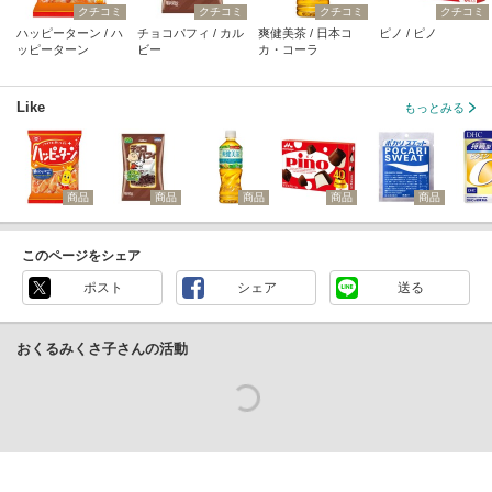
クチコミ
クチコミ
クチコミ
クチコミ
ハッピーターン / ハ
チョコパフィ / カル
爽健美茶 / 日本コ
ピノ / ピノ
ッピーターン
ビー
カ・コーラ
Like
もっとみる
商品
商品
商品
商品
商品
このページをシェア
ポスト
シェア
送る
おくるみくさ子さんの活動