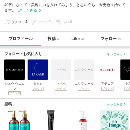
40代になって「美容に力を入れてみよう」と思い立ち、今更色々始めて
ます…
詳しくみる
4
0
0
クチコミ
ブログ
Q&A
プロフィール
投稿
Like
フォロー
4
42
22
フォロー・お気に入り
もっとみる
マペペ
エリクシール
シュウ ウエム
タカミ
マペペ
エリクシール
アテニア
N
ラ
ブランド
ブランド
ブランド
ブランド
ブ
ブランド
投稿
もっとみる