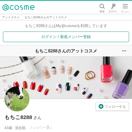
@cosme
アットコスメ
もちこ8288さんのアットコスメ
もちこ8288さんは
My@cosmeを利用しています
ログイン / 新規メンバー登録
もちこ8288さんのアットコスメ
ユ
フォローする
もちこ8288
さん
0
43歳
混合肌
フォロワー