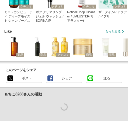
クチコミ
クチコミ
クチコミ
クチコミ
モロッカンビューテ
ポア クリアリング
Retinol Deep Cleans
ザ・タイムR アクア
ィ ディープモイス
ジェル ウォッシュ /
er / LIALUSTER(リ
/ イプサ
ト シャンプー／ヘ
SOFINA iP
アラスター)
アトリートメント /
ボトルワークス
Like
もっとみる
商品
商品
クチコミ
商品
商品
このページをシェア
ポスト
シェア
送る
もちこ8288さんの活動