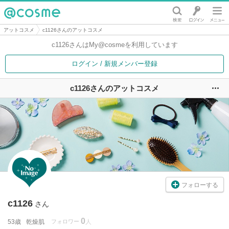
@cosme
アットコスメ
c1126さんのアットコスメ
c1126さんは
My@cosmeを利用しています
ログイン / 新規メンバー登録
c1126さんのアットコスメ
ユ
フォローする
c1126
さん
0
53歳
乾燥肌
フォロワー