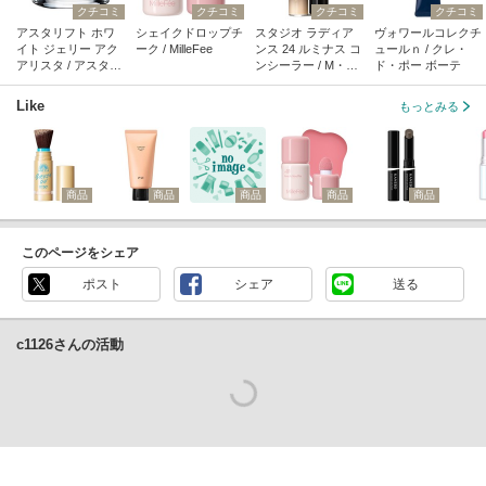
クチコミ
クチコミ
クチコミ
クチコミ
アスタリフト ホワ
シェイクドロップチ
スタジオ ラディア
ヴォワールコレクチ
イト ジェリー アク
ーク / MilleFee
ンス 24 ルミナス コ
ュールｎ / クレ・
アリスタ / アスタリ
ンシーラー / M・
ド・ポー ボーテ
フト
A・C
Like
もっとみる
商品
商品
商品
商品
商品
このページをシェア
ポスト
シェア
送る
c1126さんの活動