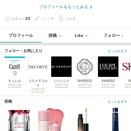
プロフィールをもっとみる
23
0
0
クチコミ
ブログ
Q&A
プロフィール
投稿
Like
フォロー
23
30
9
フォロー・お気に入り
もっとみる
キュレル
コスメデコル
ジバンシイ
SHISEIDO
KANEBO
SK
テ
ブランド
ブランド
ブランド
ブランド
ブ
ブランド
投稿
もっとみる