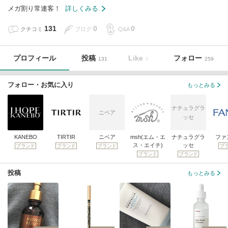
メガ割り常連客！
詳しくみる
131
0
0
クチコミ
ブログ
Q&A
プロフィール
投稿
Like
フォロー
131
0
259
フォロー・お気に入り
もっとみる
ナチュラグラ
ニベア
ッセ
KANEBO
TIRTIR
ニベア
msh(エム・エ
ナチュラグラ
ファ
ス・エイチ)
ッセ
ブランド
ブランド
ブランド
ブ
ブランド
ブランド
投稿
もっとみる