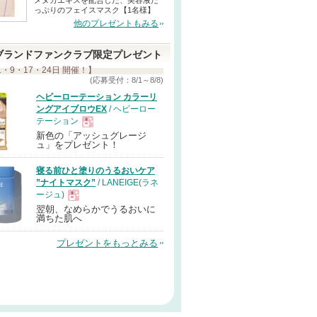
メヌカエキスを配合した、美容液た
っぷりのフェイスマスク【1名様】
他のプレゼントもみる
ブランドファンクラブ限定プレゼント
1・9・17・24日 開催！】
(応募受付：8/1～8/8)
ヘビーローテーション カラーリ
ングアイブロウEX
/ ヘビーロー
テーション
新色の「アッシュグレージ
現
ュ」をプレゼント！
寝る前ひと塗りのうるおいケア
品
”ナイトマスク”
/ LANEIGE(ラネ
ージュ)
翌朝、なめらかでうるおいに
現
満ちた肌へ
プレゼントをもっとみる
品