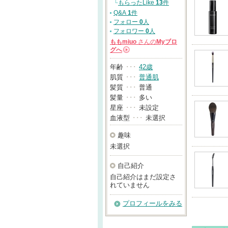
└
もらったLike
13
件
Q&A
1
件
フォロー
0
人
フォロワー
0
人
ももmiuo
さんの
Myブロ
グへ
→
年齢
･･･
42歳
肌質
･･･
普通肌
髪質
･･･
普通
髪量
･･･
多い
星座
･･･
未設定
血液型
･･･
未選択
趣味
未選択
自己紹介
自己紹介はまだ設定さ
れていません
プロフィールをみる