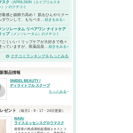
マスク
（APRILSKIN（エイプリルスキ
ン））のクチコミ
密着感と鎮静力高め！ 肌をひんやりクー
ルダウンして、もちペタ...
続きをみる
メンソレータム リペアワン ナイトケア
リップ
（メンソレータム）のクチコミ
すごくいい！リップケアが大好きで色々
使っていますが、医薬品並...
続きをみる
クチコミランキングをもっとみる
新製品情報
SNIDEL BEAUTY /
ディライトフル スクープ
もっとみる
レゼント
（毎月1・9・17・24日更新）
NAIA/
ライスエッセンスグロウマスク
能登産の熟成酒粕超濃縮エキスとコ