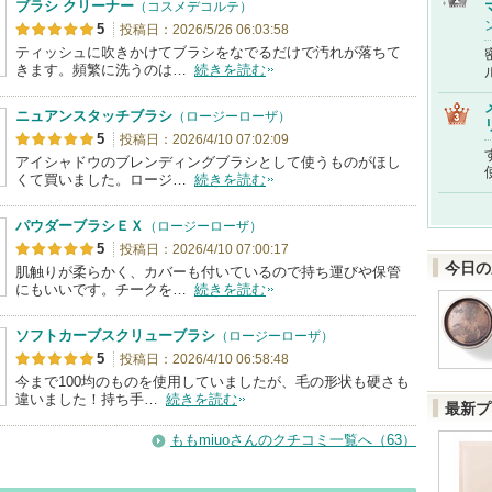
ブラシ クリーナー
（コスメデコルテ）
5
投稿日：2026/5/26 06:03:58
ティッシュに吹きかけてブラシをなでるだけで汚れが落ちて
きます。頻繁に洗うのは…
続きを読む
ニュアンスタッチブラシ
（ロージーローザ）
5
投稿日：2026/4/10 07:02:09
アイシャドウのブレンディングブラシとして使うものがほし
くて買いました。ロージ…
続きを読む
パウダーブラシＥＸ
（ロージーローザ）
5
投稿日：2026/4/10 07:00:17
今日の
肌触りが柔らかく、カバーも付いているので持ち運びや保管
にもいいです。チークを…
続きを読む
ソフトカーブスクリューブラシ
（ロージーローザ）
5
投稿日：2026/4/10 06:58:48
今まで100均のものを使用していましたが、毛の形状も硬さも
違いました！持ち手…
続きを読む
最新プ
ももmiuoさんのクチコミ一覧へ（63）