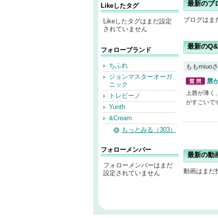
最新のブ
Likeしたタグ
ブログはま
Likeしたタグはまだ設定
されていません
最新のQ&
フォローブランド
ちふれ
ももmiuo
ジョンマスターオーガ
唇
ニック
質問
上唇が薄く
トレビーノ
がすごいで
Yunth
&Cream
もっとみる（303）
フォローメンバー
最新の動
フォローメンバーはまだ
動画はまだ
設定されていません