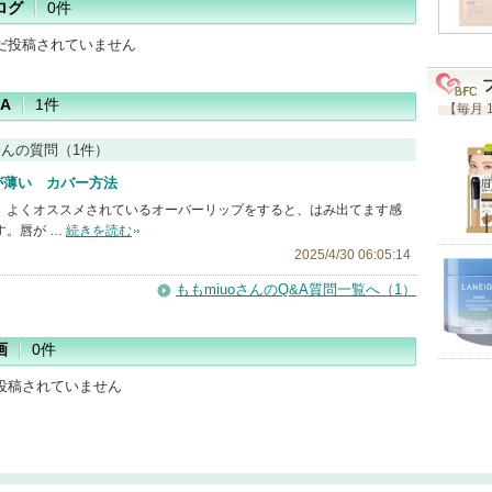
ログ
0件
だ投稿されていません
A
1件
【毎月 
さんの質問（1件）
が薄い カバー方法
、よくオススメされているオーバーリップをすると、はみ出てます感
す。唇が …
続きを読む
2025/4/30 06:05:14
ももmiuoさんのQ&A質問一覧へ（1）
画
0件
投稿されていません