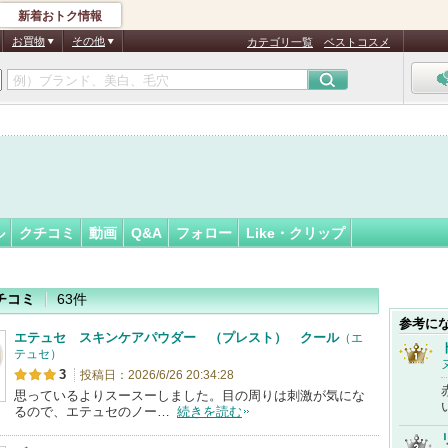
新着おトク情報
フォロー
さん
お買物
その他
カテゴリ一覧
ベストコスメ
ル
クチコミ
動画
Q&A
フォロー
Like・クリップ
チコミ
63件
参考に
エテュセ スキンケアパウダー （プレスト） クール
（エ
テュセ）
3
投稿日：2026/6/26 20:34:28
思っているよりスースーしました。目の周りは刺激が気にな
るので、エテュセのノー…
続きを読む