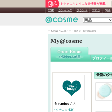
おトクにキレイになる情報が満載！
ももmiuo
TOP
ランキング
ブランド
ブログ
Q&A
ももmiuoさんのアットコスメ - My@cosme
My@cosme
プロフィー
最新のク
ももmiuo
さん
クチコミ
63
件