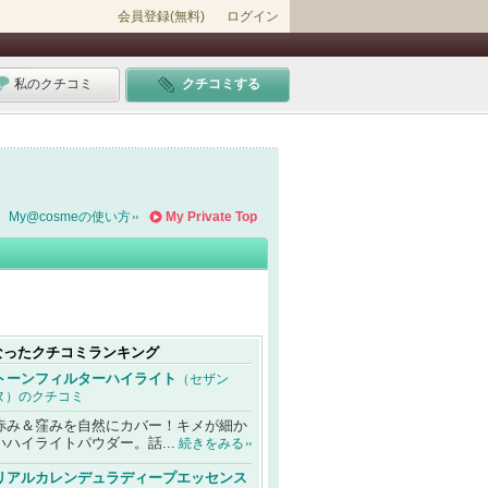
会員登録(無料)
ログイン
私のクチコミ
クチコミする
My@cosmeの使い方
My Private Top
なったクチコミランキング
トーンフィルターハイライト
（セザン
ヌ）のクチコミ
赤み＆窪みを自然にカバー！キメが細か
いハイライトパウダー。話...
続きをみる
リアルカレンデュラディープエッセンス