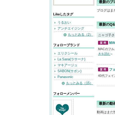
最新のブ
ブログはま
Likeしたタグ
うるおい
最新のQ&
アンチエイジング
もっとみる（2）
ニャゴ子さ
M
フォローブランド
質問
MACのフルメ
エリクシール
きを読む
La Sana(ラサーナ)
マキアージュ
フ
SABON(サボン)
質問
40代フェ
Panasonic
もっとみる（15）
フォローメンバー
最新の動
動画はまだ