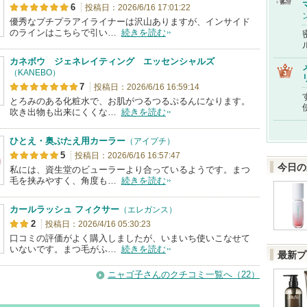
6
投稿日：2026/6/16 17:01:22
優秀なプチプラアイライナーは沢山ありますが、インサイド
のラインはこちらで引い…
続きを読む
カネボウ ジェネレイティング エッセンシャルズ
（KANEBO）
7
投稿日：2026/6/16 16:59:14
とろみのある化粧水で、お肌がつるつるぷるんになります。
吹き出物も出来にくくな…
続きを読む
ひとえ・奥ぶたえ用カーラー
（アイプチ）
5
投稿日：2026/6/16 16:57:47
今日の
私には、資生堂のビューラーより合っているようです。まつ
毛を挟みやすく、角度も…
続きを読む
カールラッシュ フィクサー
（エレガンス）
2
投稿日：2026/4/16 05:30:23
口コミの評価がよく購入しましたが、いまいち使いこなせて
いないです。まつ毛がふ…
続きを読む
最新プ
ニャゴ子さんのクチコミ一覧へ（22）