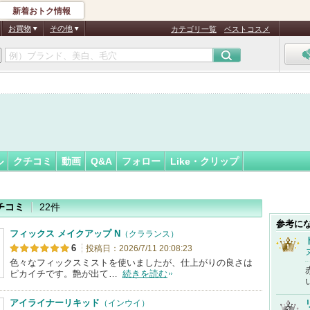
新着おトク情報
フォロー
さん
お買物
その他
カテゴリ一覧
ベストコスメ
ル
クチコミ
動画
Q&A
フォロー
Like・クリップ
チコミ
22件
参考に
フィックス メイクアップ N
（クラランス）
6
投稿日：2026/7/11 20:08:23
色々なフィックスミストを使いましたが、仕上がりの良さは
ピカイチです。艶が出て…
続きを読む
アイライナーリキッド
（インウイ）