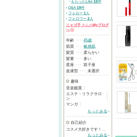
└
もらったLike
10
件
Q&A
19
件
フォロー
1
人
フォロワー
2
人
ニャゴ子
さんの
Myブログ
へ
→
年齢
･･･
45歳
肌質
･･･
敏感肌
髪質
･･･
柔らかい
髪量
･･･
多い
星座
･･･
双子座
血液型
･･･
未選択
趣味
音楽鑑賞
エステ・リラクサロ
ン
マンガ
もっとみる
自己紹介
コスメ大好きです！…
もっとみる