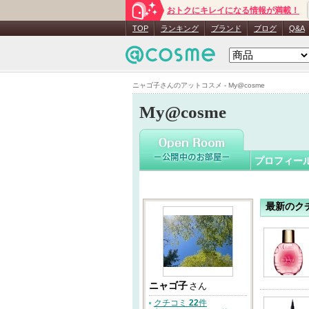
おトクにキレイになる情報が満載！
ニャゴ子
TOP
ランキング
ブランド
ブログ
Q&A
ニャゴ子さんのアットコスメ - My@cosme
My@cosme
プロフィー
最新のク
ニャゴ子
さん
クチコミ
22
件