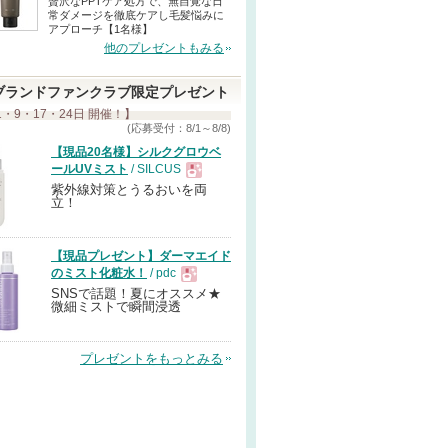
贅沢なPPTケア処方で、無自覚な日
常ダメージを徹底ケアし毛髪悩みに
アプローチ【1名様】
他のプレゼントもみる
ブランドファンクラブ限定プレゼント
1・9・17・24日 開催！】
(応募受付：8/1～8/8)
【現品20名様】シルクグロウベ
ールUVミスト
/ SILCUS
紫外線対策とうるおいを両
現
立！
品
【現品プレゼント】ダーマエイド
のミスト化粧水！
/ pdc
SNSで話題！夏にオススメ★
現
微細ミストで瞬間浸透
品
プレゼントをもっとみる