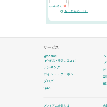
ejswimさん
もっとみる（1）
サービス
@cosme
ベ
（化粧品・美容の口コミ）
プ
ランキング
ビ
ポイント・クーポン
新
ブログ
最
Q&A
プレミアム会員とは
免