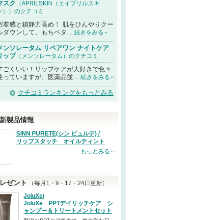
マスク
（APRILSKIN（エイプリルスキ
ン））のクチコミ
密着感と鎮静力高め！ 肌をひんやりクー
ルダウンして、もちペタ...
続きをみる
メンソレータム リペアワン ナイトケア
リップ
（メンソレータム）のクチコミ
すごくいい！リップケアが大好きで色々
使っていますが、医薬品並...
続きをみる
クチコミランキングをもっとみる
新製品情報
SINN PURETE(シン ピュルテ) /
リップスタッチ オイルティント
もっとみる
レゼント
（毎月1・9・17・24日更新）
JoluXe/
JoluXe PPTデイリッチケア シ
ャンプー＆トリートメントセット