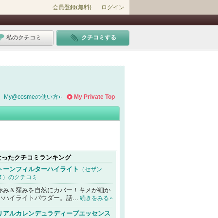
会員登録(無料)
ログイン
私のクチコミ
クチコミする
My@cosmeの使い方
My Private Top
なったクチコミランキング
トーンフィルターハイライト
（セザン
ヌ）のクチコミ
赤み＆窪みを自然にカバー！キメが細か
いハイライトパウダー。話...
続きをみる
リアルカレンデュラディープエッセンス