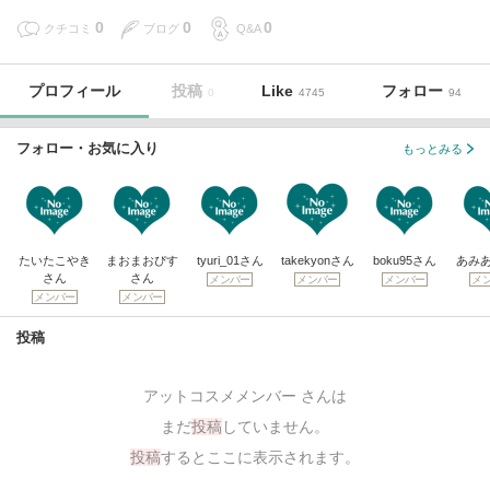
0
0
0
クチコミ
ブログ
Q&A
プロフィール
投稿
Like
フォロー
0
4745
94
フォロー・お気に入り
もっとみる
たいたこやき
まおまおぴす
tyuri_01さん
takekyonさん
boku95さん
あみ
さん
さん
メンバー
メンバー
メンバー
メ
メンバー
メンバー
投稿
アットコスメメンバー さんは
まだ
投稿
していません。
投稿
するとここに表示されます。