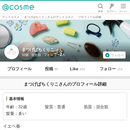
@cosme
アットコスメ
まつげぱちくりこさんのアットコスメ
プロフィール詳細
まつげぱちくりこ
さん
2
32歳
混合肌
フォロー
プロフィール
投稿
Like
フォロー
55
203
213
まつげぱちくりこさんのプロフィール詳細
基本情報
年齢
32歳
髪質
普通
肌質
混合肌
髪量
多い
イエベ春