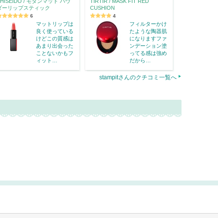
SHISEIDO / モダンマット パウ
TIRTIR / MASK FIT RED
ダーリップスティック
CUSHION
6
4
マットリップは
フィルターかけ
良く使っている
たような陶器肌
けどこの質感は
になりますファ
あまり出会った
ンデーション塗
ことないかもフ
ってる感は強め
ィット…
だから…
stampitさんのクチコミ一覧へ