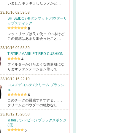
いましたキラキラしたラメかと…
23/10/16 02:59:58
SHISEIDO / モダンマット パウダーリ
ップスティック
6
マットリップは良く使っているけど
この質感はあまり出会ったこと…
23/10/16 02:58:39
TIRTIR / MASK FIT RED CUSHION
4
フィルターかけたような陶器肌にな
りますファンデーション塗って…
23/10/12 15:22:19
コスメデコルテ / クリーム ブラッシ
ュ
6
このチークの質感すきすぎる、、、
クリームとパウダーの絶妙なし…
23/10/12 15:20:58
＆be(アンドビー) / ブラックスポンジ
(旧)
5