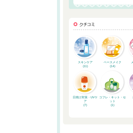
スキンケア
ベースメイク
(11)
(14)
日焼け対策・UVケ
コフレ・キット・セ
ア
ット
(7)
(1)