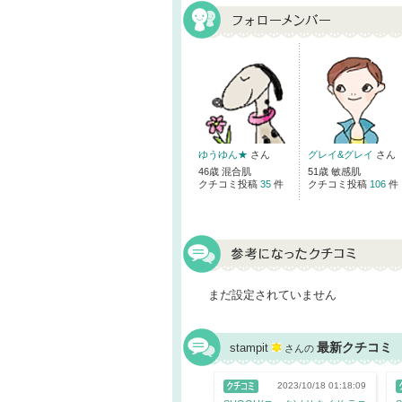
ゆうゆん★
さん
グレイ&グレイ
さん
46歳 混合肌
51歳 敏感肌
クチコミ投稿
35
件
クチコミ投稿
106
件
まだ設定されていません
最新クチコミ
stampit
さんの
2023/10/18 01:18:09