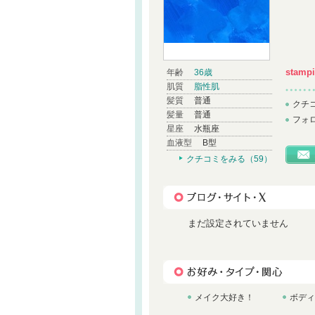
stampi
年齢
36歳
肌質
脂性肌
髪質
普通
クチ
髪量
普通
フォ
星座
水瓶座
血液型
B型
クチコミをみる（59）
まだ設定されていません
メイク大好き！
ボディ