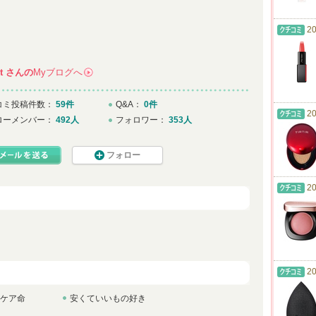
20
t
さんの
Myブログへ
→
コミ投稿件数：
59件
Q&A：
0件
20
ローメンバー：
492人
フォロワー：
353人
フォロー
20
20
ケア命
安くていいもの好き