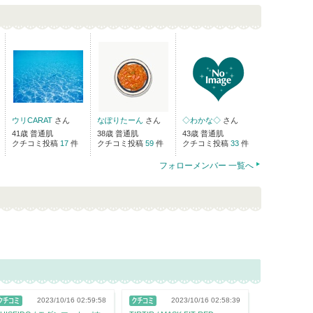
ウリCARAT
さん
なぽりたーん
さん
◇わかな◇
さん
41歳 普通肌
38歳 普通肌
43歳 普通肌
クチコミ投稿
17
件
クチコミ投稿
59
件
クチコミ投稿
33
件
フォローメンバー 一覧へ
2023/10/16 02:59:58
2023/10/16 02:58:39