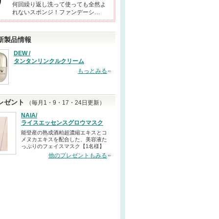
何回繰り返し洗って使っても全然よ
れないスポンジ！ファンデーシ…
新製品情報
DEW /
タンタンリンクルクリーム
もっとみる
レゼント
（毎月1・9・17・24日更新）
NAIA/
ライスエッセンスグロウマスク
能登産の熟成酒粕超濃縮エキスとコ
メヌカエキスを配合した、美容液た
っぷりのフェイスマスク【1名様】
他のプレゼントもみる