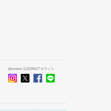
@cosme 公式SNSアカウント
instagram
x
facebook
line