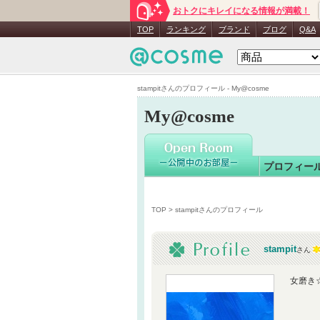
おトクにキレイになる情報が満載！
stampit
さ
TOP
ランキング
ブランド
ブログ
Q&A
stampitさんのプロフィール - My@cosme
My@cosme
プロフィー
TOP
> stampitさんのプロフィール
stampit
さん
女磨き