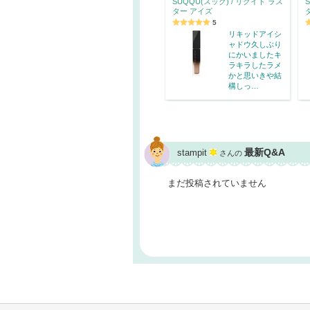
SUQQU(スック) / リクイド ラス
ター アイズ
5
リキッドアイシ
ャドウ久しぶり
にかいましたキ
ラキラしたラメ
かと思いきや結
構しっ…
最新Q&A
stampit
さんの
まだ投稿されていません