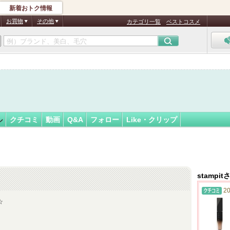
新着おトク情報
フォロー
ん
お買物
その他
カテゴリ一覧
ベストコスメ
ル
クチコミ
動画
Q&A
フォロー
Like・クリップ
stampi
20
☆