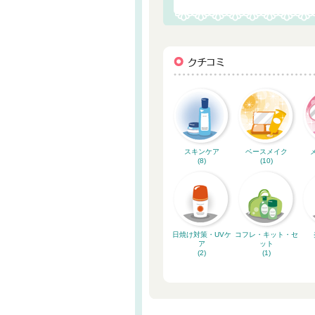
スキンケア
ベースメイク
(8)
(10)
日焼け対策・UVケ
コフレ・キット・セ
ア
ット
(2)
(1)