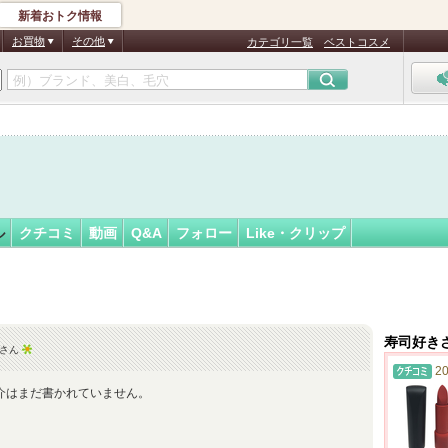
新着おトク情報
さん
フォロー
さん
お買物
その他
カテゴリ一覧
ベストコスメ
ル
クチコミ
動画
Q&A
フォロー
Like・クリップ
寿司好き
さん
20
介はまだ書かれていません。