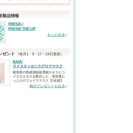
新製品情報
FRESIA /
FRESIA THE LIP
もっとみる
レゼント
（毎月1・9・17・24日更新）
NAIA/
ライスエッセンスグロウマスク
能登産の熟成酒粕超濃縮エキスとコ
メヌカエキスを配合した、美容液た
っぷりのフェイスマスク【1名様】
他のプレゼントもみる