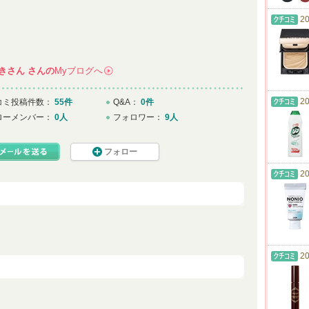
20
きさん
さんの
Myブログへ
→
20
コミ投稿件数：
55件
Q&A：
0件
ローメンバー：
0人
フォロワー：
9人
フォロー
20
20