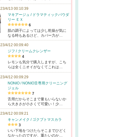
23/4/13 00:10:39
マキアージュ / ドラマティックパウダ
リー ＥＸ
6
肌の調子によっては少し乾燥が気に
なる時もあるけど、カバー力が…
23/4/12 00:09:40
ジフ / クリームクレンザー
4
レモンも気分で購入しますが、こち
らは全くニオイがなくてこれは…
23/4/12 00:09:29
NONIO / NONIO舌専用クリーニング
ジェル
7
舌用だからそこまで量もいらないか
ら大きさが小さくて可愛い！少…
23/4/12 00:09:21
キャンメイク / ゴクブトマスカラ
3
いい下地をつけたらそこまでひどく
なかったのですが、重たいのか…