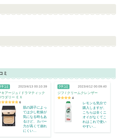
コミ
2023/4/13 00:10:39
2023/4/12 00:09:40
マキアージュ / ドラマティック
ジフ / クリームクレンザー
パウダリー ＥＸ
4
6
レモンも気分で
肌の調子によっ
購入しますが、
ては少し乾燥が
こちらは全くニ
気になる時もあ
オイがなくてこ
るけど、カバー
れはこれで使い
力が高くて崩れ
やすい…
にくい…