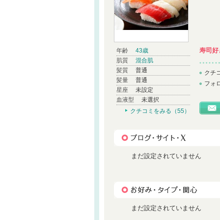
寿司好
年齢
43歳
肌質
混合肌
髪質
普通
クチ
髪量
普通
フォ
星座
未設定
血液型
未選択
クチコミをみる（55）
まだ設定されていません
まだ設定されていません