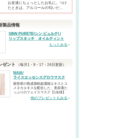
お友達にちょっとしたお礼に。つけ
たときは、アルコールの匂いだ…
新製品情報
SINN PURETE(シン ピュルテ) /
リップスタッチ オイルティント
もっとみる
レゼント
（毎月1・9・17・24日更新）
NAIA/
ライスエッセンスグロウマスク
能登産の熟成酒粕超濃縮エキスとコ
メヌカエキスを配合した、美容液た
っぷりのフェイスマスク【1名様】
他のプレゼントもみる