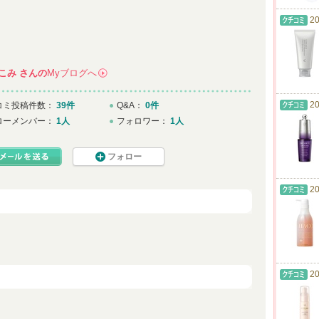
20
こみ
さんの
Myブログへ
→
20
コミ投稿件数：
39件
Q&A：
0件
ローメンバー：
1人
フォロワー：
1人
フォロー
20
20