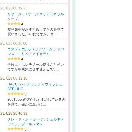
23/7/23 08:19:25
リサージ / リサージ クリアミネラル
ソープ
4
友利先生がおすすめしてたのを見て
買いました。40代ですが、ま…
23/7/23 08:16:00
コスメデコルテ / リポソーム アドバ
ンスト リペアアイセラム
4
普段目元はレチノール使うこと多い
ですが朝晩気にせず使える&た…
23/7/23 08:12:10
HACCI(ハッチ) / ボディウォッシュ
BEE HUG
5
YouTuberの方がおすすめしているの
を見て、確かに互いに…
23/4/28 20:40:39
クレ・ド・ポー ボーテ / ジェルネト
ワイアンプールレマン
5