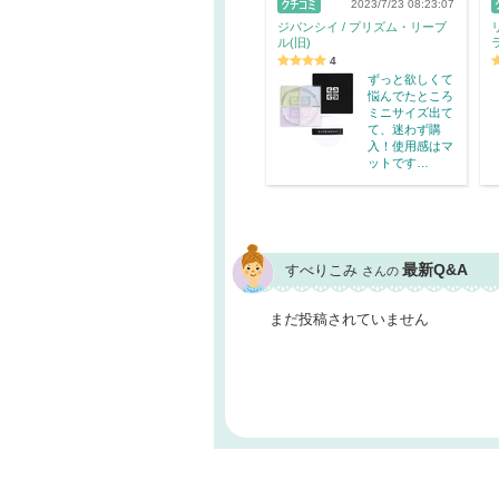
2023/7/23 08:23:07
ジバンシイ / プリズム・リーブ
ル(旧)
4
ずっと欲しくて
悩んでたところ
ミニサイズ出て
て、迷わず購
入！使用感はマ
ットです…
最新Q&A
すべりこみ
さんの
まだ投稿されていません