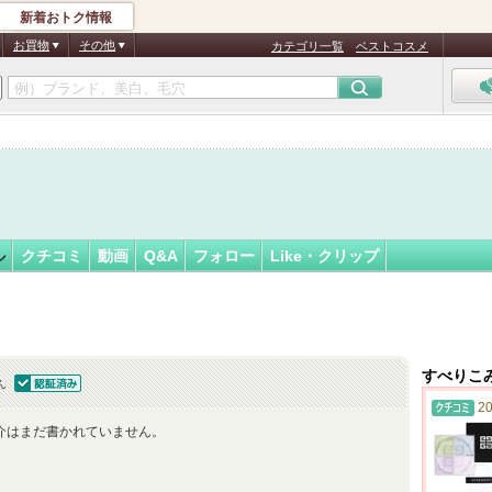
新着おトク情報
み
フォロー
さん
お買物
その他
カテゴリ一覧
ベストコスメ
認
証
済
ル
クチコミ
動画
Q&A
フォロー
Like・クリップ
すべりこ
ん
認証済
20
介はまだ書かれていません。