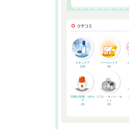
スキンケア
ベースメイク
(18)
(9)
日焼け対策・UVケ
コフレ・キット・セ
ア
ット
(2)
(0)