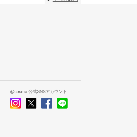
@cosme 公式SNSアカウント
instagram
x
facebook
line