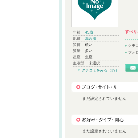
すべり
年齢
45歳
肌質
混合肌
髪質
硬い
クチ
髪量
多い
フォ
星座
魚座
血液型
未選択
クチコミをみる（39）
まだ設定されていません
まだ設定されていません