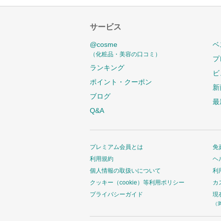
サービス
@cosme
ベ
（化粧品・美容の口コミ）
プ
ランキング
ビ
ポイント・クーポン
新
ブログ
最
Q&A
プレミアム会員とは
免
利用規約
ヘ
個人情報の取扱いについて
利
クッキー（cookie）等利用ポリシー
カ
プライバシーガイド
現
（