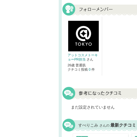
アットコスメトーキ
ョーPR担当
さん
26歳 普通肌
クチコミ投稿
0
件
まだ設定されていません
最新クチコミ
すべりこみ
さんの