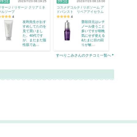
2023/7/23 08:19:25
2023/7/23 08:16:00
リサージ / リサージ クリアミネ
コスメデコルテ / リポソーム ア
ラルソープ
ドバンスト リペアアイセラム
4
4
友利先生がおす
普段目元はレチ
すめしてたのを
ノール使うこと
見て買いまし
多いですが朝晩
た。40代です
気にせず使える
が、まだまだ脂
&たまに目の回
性肌であ…
りが敏…
すべりこみさんのクチコミ一覧へ