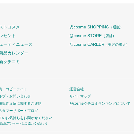
ストコスメ
@cosme SHOPPING
（通販）
レゼント
@cosme STORE
（店舗）
ューティニュース
@cosme CAREER
（美容の求人）
商品カレンダー
新クチコミ
責・コピーライト
運営会社
ルプ・お問い合わせ
サイトマップ
用規約違反に関するご連絡
@cosmeクチコミランキングについて
スタマーサポートブログ
在のお気持ちをお聞かせください
満足度アンケートにご協力ください）