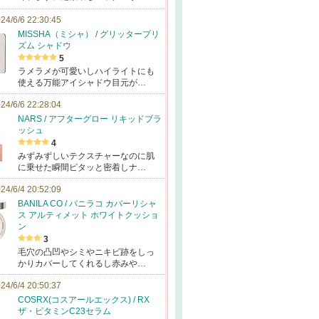
24/6/6 22:30:45
MISSHA（ミシャ） / グリッタープリ
ズム シャドウ
5
ラメラメが可愛いしハイライトにも
使える万能アイシャドウ目元が…
24/6/6 22:28:04
NARS / アフターグロー リキッドブラ
ッシュ
4
みずみずしいテクスチャーなのに肌
に乗せた瞬間ピタッと密着しナ…
24/6/4 20:52:09
BANILA CO / バニラコ カバーリシャ
ス アルティメット ホワイトクッショ
ン
3
毛穴の凸凹やシミやニキビ跡をしっ
かりカバーしてくれるし赤みや…
24/6/4 20:50:37
COSRX(コスアールエックス) / RX
ザ・ビタミンC23セラム