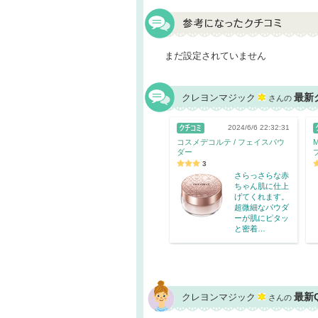
まだ設定されていません
最新
クレヨンマジック
さんの
2024/6/6 22:32:31
コスメデコルテ / フェイスパウ
ダー
3
さらっさらな赤
ちゃん肌に仕上
げてくれます。
超微細なパウダ
ーが肌にピタッ
と密着…
最新
クレヨンマジック
さんの