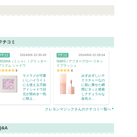
クチコミ
2024/6/6 22:30:45
2024/6/6 22:28:04
MISSHA（ミシャ） / グリッター
NARS / アフターグロー リキッ
プリズム シャドウ
ドブラッシュ
5
4
ラメラメが可愛
みずみずしいテ
いしハイライト
クスチャーなの
にも使える万能
に肌に乗せた瞬
アイシャドウ目
間ピタッと密着
元が煌めき一気
しナチュラルな
に映え…
血色カ…
クレヨンマジックさんのクチコミ一覧へ
Q&A