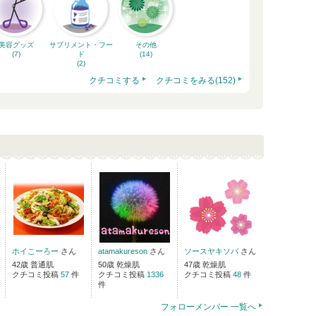
美容グッズ
サプリメント・フー
その他
(7)
ド
(14)
(2)
クチコミする
クチコミをみる(152)
ホイこーろー
さん
atamakureson
さん
ソースヤキソバ
さん
42歳 普通肌
50歳 乾燥肌
47歳 乾燥肌
クチコミ投稿
57
件
クチコミ投稿
1336
クチコミ投稿
48
件
件
フォローメンバー 一覧へ