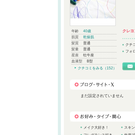
クレヨ
年齢
40歳
肌質
乾燥肌
髪質
普通
クチ
髪量
普通
フォ
星座
牡牛座
血液型
B型
クチコミをみる（152）
まだ設定されていません
メイク大好き！
スキン