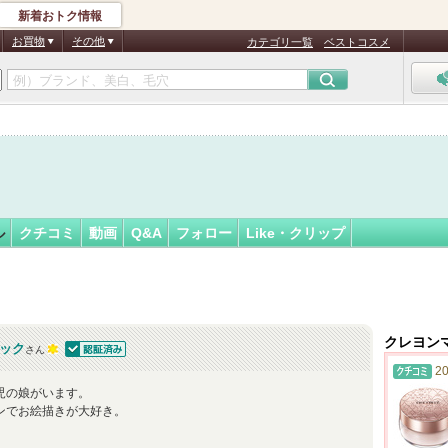
新着おトク情報
マジック
フォロー
さん
お買物
その他
カテゴリ一覧
ベストコスメ
認
証
済
ル
クチコミ
動画
Q&A
フォロー
Like・クリップ
クレヨン
ック
さん
認証済
20
児の娘がいます。
ンでお絵描きが大好き。