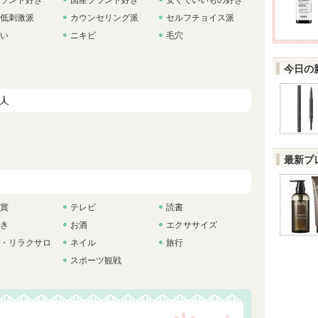
ランド好き
国産ブランド好き
安くていいもの好き
低刺激派
カウンセリング派
セルフチョイス派
い
ニキビ
毛穴
今日の
最新プ
賞
テレビ
読書
き
お酒
エクササイズ
・リラクサロ
ネイル
旅行
スポーツ観戦