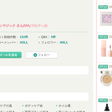
20
ンマジック
さんの
Myブログへ
→
20
コミ投稿件数：
152件
Q&A：
0件
ローメンバー：
459人
フォロワー：
406人
フォロー
20
20
ケアの鬼
ボディケア命
ネイル通