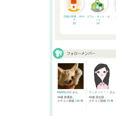
日焼け対策・UVケ
コフレ・キット・セ
ア
ット
(5)
(4)
MaRRy315
さん
ウッティー＾＾
さん
34歳 普通肌
40歳 混合肌
クチコミ投稿
145
件
クチコミ投稿
25
件