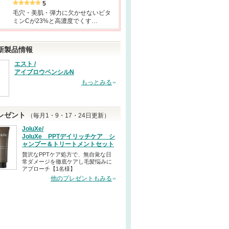
5
毛穴・美肌・弾力に欠かせないビタ
ミンCが23%と高濃度でくす…
新製品情報
エスト /
アイブロウペンシルN
もっとみる
レゼント
（毎月1・9・17・24日更新）
JoluXe/
JoluXe PPTデイリッチケア シ
ャンプー＆トリートメントセット
贅沢なPPTケア処方で、無自覚な日
常ダメージを徹底ケアし毛髪悩みに
アプローチ【1名様】
他のプレゼントもみる