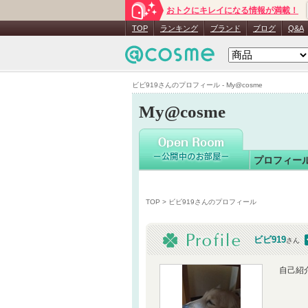
おトクにキレイになる情報が満載！
ビビ919
さ
TOP
ランキング
ブランド
ブログ
Q&A
ビビ919さんのプロフィール - My@cosme
My@cosme
プロフィー
TOP
> ビビ919さんのプロフィール
ビビ919
さん
自己紹