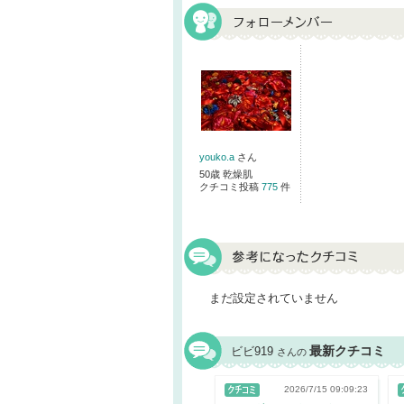
youko.a
さん
50歳 乾燥肌
クチコミ投稿
775
件
まだ設定されていません
最新クチコミ
ビビ919
さんの
2026/7/15 09:09:23