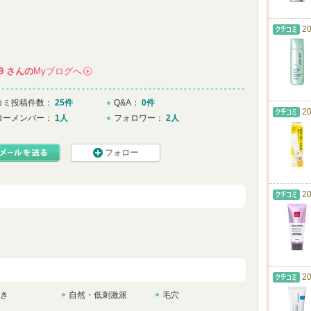
20
9
さんの
Myブログへ
→
コミ投稿件数：
25件
Q&A：
0件
20
ローメンバー：
1人
フォロワー：
2人
フォロー
20
20
き
自然・低刺激派
毛穴