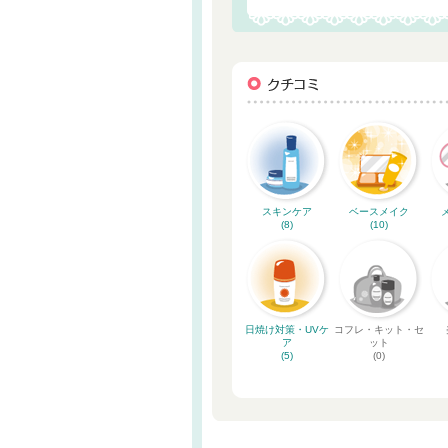
スキンケア
ベースメイク
(8)
(10)
日焼け対策・UVケ
コフレ・キット・セ
ア
ット
(5)
(0)