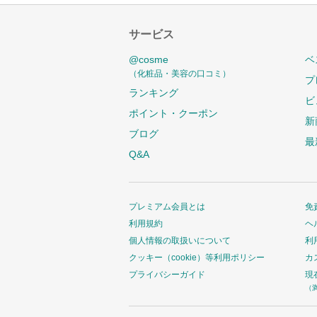
サービス
@cosme
ベ
（化粧品・美容の口コミ）
プ
ランキング
ビ
ポイント・クーポン
新
ブログ
最
Q&A
プレミアム会員とは
免
利用規約
ヘ
個人情報の取扱いについて
利
クッキー（cookie）等利用ポリシー
カ
プライバシーガイド
現
（