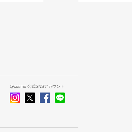
@cosme 公式SNSアカウント
instagram
x
facebook
line