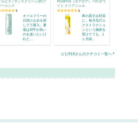
オルビス / サンスクリーン(R)フ
POAPOA（ポアポア） / VCホワ
リーエンス
イト クリアジェル
5
6
オイルフリーの
鼻の黒ずみ対策
日焼け止めを探
に。毎月毛穴エ
してて購入。夏
クストラクショ
場はSPFが高い
ンという施術を
のを使いたいけ
受けてても、1
れど…
ヶ月経…
ビビ919さんのクチコミ一覧へ