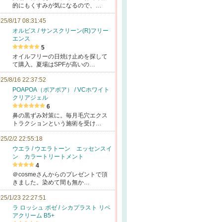
的にもくすみが気になるので、…
25/8/17 08:31:45
オルビス / サンスクリーン(R)フリー
エンス
5
オイルフリーの日焼け止めを探して
て購入。夏場はSPFが高いの…
25/8/16 22:37:52
POAPOA（ポアポア） / VCホワイト
クリアジェル
6
鼻の黒ずみ対策に。毎月毛穴エクス
トラクションという施術を受け…
25/2/2 22:55:18
ウエラ / ウエラトーン エッセンスイ
ン カラートリートメント
4
＠cosmeさんからのプレゼントで頂
きました。染めて間も無か…
25/1/23 22:27:51
ラ ロッシュ ポゼ / シカプラスト リペ
アクリーム B5+