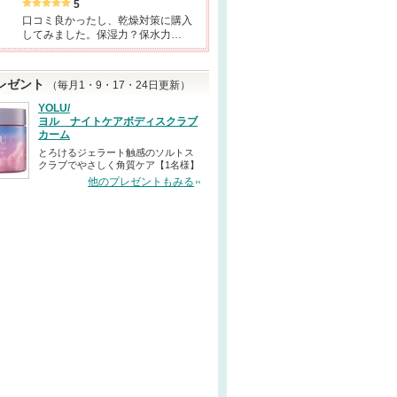
5
口コミ良かったし、乾燥対策に購入
してみました。保湿力？保水力…
レゼント
（毎月1・9・17・24日更新）
YOLU/
ヨル ナイトケアボディスクラブ
カーム
とろけるジェラート触感のソルトス
クラブでやさしく角質ケア【1名様】
他のプレゼントもみる