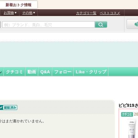
新着おトク情報
フォロー
ん
お買物
その他
カテゴリ一覧
ベストコスメ
認
証
済
ル
クチコミ
動画
Q&A
フォロー
Like・クリップ
ビビ919
認証済
20
介はまだ書かれていません。