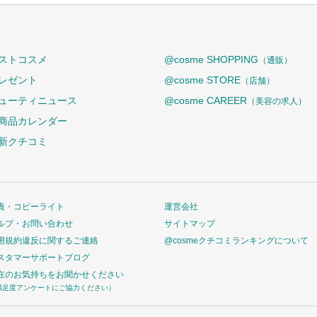
ストコスメ
@cosme SHOPPING
（通販）
レゼント
@cosme STORE
（店舗）
ューティニュース
@cosme CAREER
（美容の求人）
商品カレンダー
新クチコミ
責・コピーライト
運営会社
ルプ・お問い合わせ
サイトマップ
用規約違反に関するご連絡
@cosmeクチコミランキングについて
スタマーサポートブログ
在のお気持ちをお聞かせください
満足度アンケートにご協力ください）