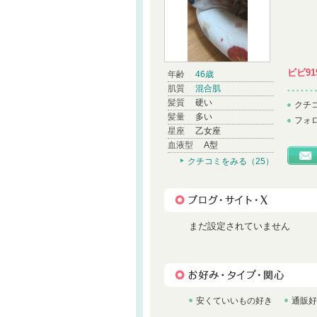
ビビ91
年齢
46歳
肌質
混合肌
髪質
硬い
クチ
髪量
多い
フォ
星座
乙女座
血液型
A型
クチコミをみる（25）
まだ設定されていません
安くていいもの好き
通販好