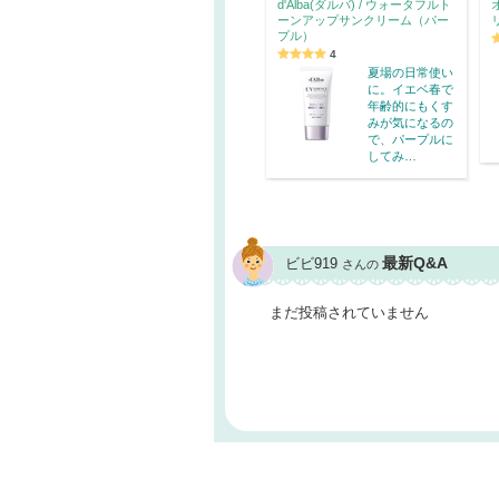
d'Alba(ダルバ) / ウォータフルト
ーンアップサンクリーム（パー
プル）
4
夏場の日常使い
に。イエベ春で
年齢的にもくす
みが気になるの
で、パープルに
してみ…
最新Q&A
ビビ919
さんの
まだ投稿されていません