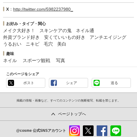
X
http://twitter.com/5982237980_
お好み・タイプ・関心
メイク大好き！
スキンケアの鬼
ネイル通
外資ブランド好き
安くていいもの好き
アンチエイジング
うるおい
ニキビ
毛穴
美白
趣味
ネイル
スポーツ観戦
写真
このページをシェア
ポスト
シェア
送る
掲載の情報・画像など、すべてのコンテンツの無断複写、転載を禁じます。
ページトップへ
@cosme
公式SNSアカウント