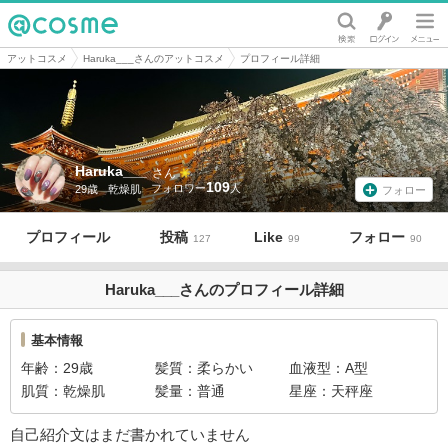
@cosme
アットコスメ
Haruka___さんのアットコスメ
プロフィール詳細
Haruka___
さん
109
29歳
乾燥肌
フォロー
プロフィール
投稿
Like
フォロー
127
99
90
Haruka___さんのプロフィール詳細
基本情報
年齢
29歳
髪質
柔らかい
血液型
A型
肌質
乾燥肌
髪量
普通
星座
天秤座
自己紹介文はまだ書かれていません