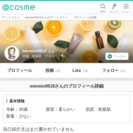
@cosme
アットコスメ
minmin0618さんのアットコスメ
プロフィール詳細
minmin0618
さん
4
30歳
乾燥肌
フォロー
プロフィール
投稿
Like
フォロー
165
149
323
minmin0618さんのプロフィール詳細
基本情報
年齢
30歳
髪質
柔らかい
肌質
乾燥肌
髪量
少ない
自己紹介文はまだ書かれていません