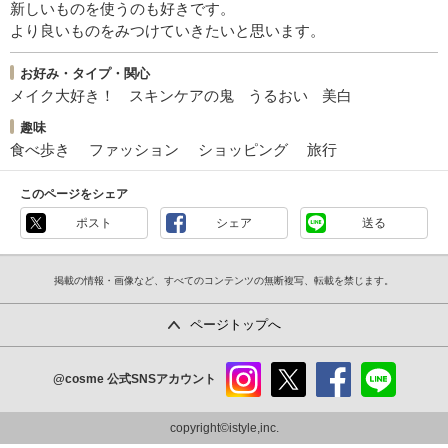
新しいものを使うのも好きです。
より良いものをみつけていきたいと思います。
お好み・タイプ・関心
メイク大好き！
スキンケアの鬼
うるおい
美白
趣味
食べ歩き
ファッション
ショッピング
旅行
このページをシェア
ポスト
シェア
送る
掲載の情報・画像など、すべてのコンテンツの無断複写、転載を禁じます。
ページトップへ
@cosme
公式SNSアカウント
instag
x
faceb
line
ram
ook
copyright©istyle,inc.