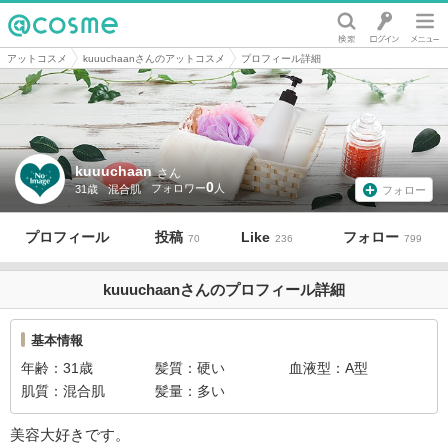
@cosme
アットコスメ
kuuuchaanさんのアットコスメ
プロフィール詳細
kuuuchaan
さん
0
31歳
混合肌
フォロー
プロフィール
投稿
Like
フォロー
70
236
799
kuuuchaanさんのプロフィール詳細
基本情報
年齢
31歳
髪質
硬い
血液型
A型
肌質
混合肌
髪量
多い
美容大好きです。