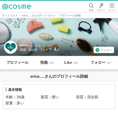
@cosme
アットコスメ
erica.....さんのアットコスメ
プロフィール詳細
erica.....
さん
8
38歳
混合肌
フォロー
プロフィール
投稿
Like
フォロー
108
340
187
erica.....さんのプロフィール詳細
基本情報
年齢
38歳
髪質
硬い
肌質
混合肌
髪量
多い