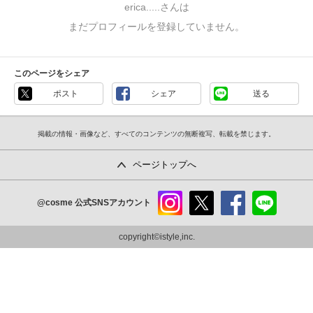
erica.....さんは
まだプロフィールを登録していません。
このページをシェア
ポスト
シェア
送る
掲載の情報・画像など、すべてのコンテンツの無断複写、転載を禁じます。
ページトップへ
@cosme
公式SNSアカウント
instag
x
faceb
line
ram
ook
copyright©istyle,inc.