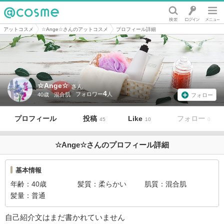
@cosme
アットコスメ
☆Ange☆さんのアットコスメ
プロフィール詳細
☆Ange☆
さん
4
40歳
混合肌
フォロー
プロフィール
投稿
Like
フォロー
45
10
0
☆Ange☆さんのプロフィール詳細
基本情報
年齢
40歳
髪質
柔らかい
肌質
混合肌
髪量
普通
自己紹介文はまだ書かれていません