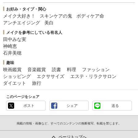
お好み・タイプ・関心
メイク大好き！
スキンケアの鬼
ボディケア命
アンチエイジング
美白
メイクを参考にしている有名人
田中みな実
神崎恵
石井美穂
趣味
映画鑑賞
音楽鑑賞
読書
料理
ファッション
ショッピング
エクササイズ
エステ・リラクサロン
ダイエット
旅行
このページをシェア
ポスト
シェア
送る
掲載の情報・画像など、すべてのコンテンツの無断複写、転載を禁じます。
ページトップへ