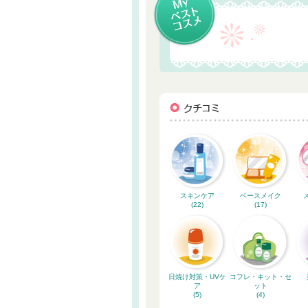
スキンケア
ベースメイク
(22)
(17)
日焼け対策・UVケ
コフレ・キット・セ
ア
ット
(5)
(4)