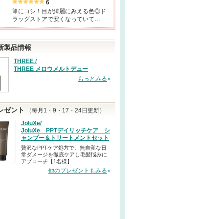
6
筆にコシ！目が綺麗にみえる色◎ド
ラッグストアで安くなっていて…
新製品情報
THREE /
THREE メロウメルトデュー
もっとみる
レゼント
（毎月1・9・17・24日更新）
JoluXe/
JoluXe PPTデイリッチケア シ
ャンプー＆トリートメントセット
贅沢なPPTケア処方で、無自覚な日
常ダメージを徹底ケアし毛髪悩みに
アプローチ【1名様】
他のプレゼントもみる