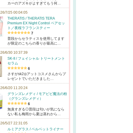
カーのアズキがよすぎてもう何…
26/7/25 00:04:05
THERATIS / THERATIS TERA
Premium EX Night Control ペアセッ
ト／夜桜ラフランスティー
7
普段からセラティスを使用してます
が限定のこちらの香りが最高に…
26/6/30 10:37:39
SK-II / フェイシャル トリートメント
セラム
6
さすがsk2◎アットコスメさんからプ
レゼントでいただきました…
26/6/20 11:20:24
グランズレメディ / モアビビ魔法の粉
（グランズレメディ）
6
無臭すぎる◎普段は匂いが気になら
ない私も梅雨から夏は蒸れから…
26/5/27 22:31:05
ルミアグラス / ベルベットライナー