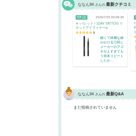
最新クチコミ
ななん84
さんの
2026/7/25 00:08:30
Ｋ-パレット / 1DAY TATTOO リ
T
キッドアイライナーa
P
5
細くて綺麗な線
がかける◎同じ
メーカーのアズ
キがよすぎても
う何本リピート
したか…
最新Q&A
ななん84
さんの
まだ投稿されていません