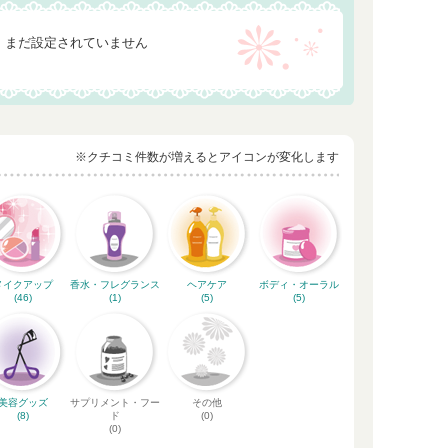
まだ設定されていません
※クチコミ件数が増えるとアイコンが変化します
メイクアップ
香水・フレグランス
ヘアケア
ボディ・オーラル
(46)
(1)
(5)
(5)
美容グッズ
サプリメント・フー
その他
(8)
ド
(0)
(0)