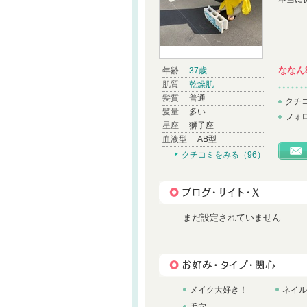
ななん
年齢
37歳
肌質
乾燥肌
髪質
普通
クチ
髪量
多い
フォ
星座
獅子座
血液型
AB型
クチコミをみる（96）
まだ設定されていません
メイク大好き！
ネイル