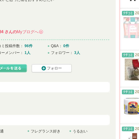
20
84
さんの
Myブログへ
→
コミ投稿件数：
96件
Q&A：
0件
ローメンバー：
1人
フォロワー：
3人
20
フォロー
20
20
通
フレグランス好き
うるおい