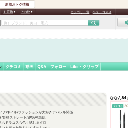
新着おトク情報
フォロー
さん
お買物
その他
カテゴリ一覧
ベストコスメ
ル
クチコミ
動画
Q&A
フォロー
Like・クリップ
ななん8
20
メイク/ネイル/ファッションが大好きアパレル関係
春/骨格ストレート/卵型/乾燥肌
スもドラコスも色々試します◎
良いと思った物をおすすめしたい