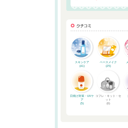
スキンケア
ベースメイク
(41)
(25)
日焼け対策・UVケ
コフレ・キット・セ
ア
ット
(5)
(0)