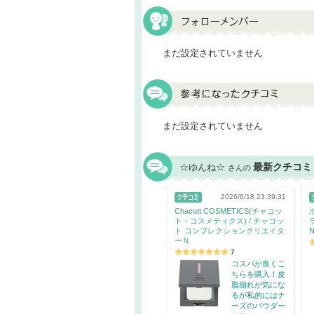
まだ設定されていません
まだ設定されていません
最新クチコミ
☆ゆんね☆
さんの
2026/6/18 23:39:31
Chacott COSMETICS(チャコッ
ト・コスメティクス) / チャコッ
ト コンプレクションクリエイタ
ーＮ
7
コスパが良くこ
ちらを購入！皮
脂崩れが気にな
るが私的にはナ
ーズのパウダー