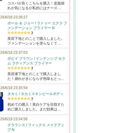
コスパが良くこちらを購入！皮脂崩
れが気になるが私的にはナーズ…
26/6/18 23:38:27
ポール ＆ ジョー / ラトゥー エクラ フ
ァンデーション プライマー N
7
美容下地とのことで購入しました。
ファンデーションを塗らなくて…
26/6/18 23:37:03
ボビイ ブラウン / インテンシブ セラ
ム ラディアンス プライマー
7
美容液下地とのことで購入しまし
た！崩れがきにならず色味もとっ…
26/6/18 23:35:59
タカミ / タカミスキンピールボディ
7
初めての購入！美白ケアを目指すた
めに購入しました。まだ効果は…
26/6/18 23:34:56
クラランス / フィックス メイクアッ
プ N