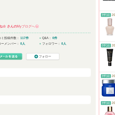
20
ね☆
さんの
Myブログへ
→
コミ投稿件数：
117件
Q&A：
0件
ローメンバー：
0人
フォロワー：
0人
20
フォロー
20
20