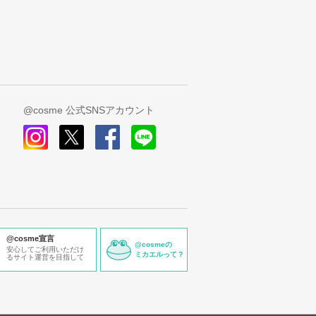
@cosme 公式SNSアカウント
instagram
x
facebook
line
@cosme宣言
@cosmeの
安心してご利用いただけ
ミカエルって？
るサイト運営を目指して