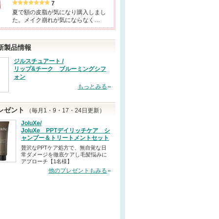
7
夏で額の皮脂が気になり購入しまし
た。メイク崩れが気にならなく…
新製品情報
ジルスチュアート /
リップ&チーク ブルーミングシフ
ォン
もっとみる
レゼント
（毎月1・9・17・24日更新）
JoluXe/
JoluXe PPTデイリッチケア シ
ャンプー＆トリートメントセット
贅沢なPPTケア処方で、無自覚な日
常ダメージを徹底ケアし毛髪悩みに
アプローチ【1名様】
他のプレゼントもみる