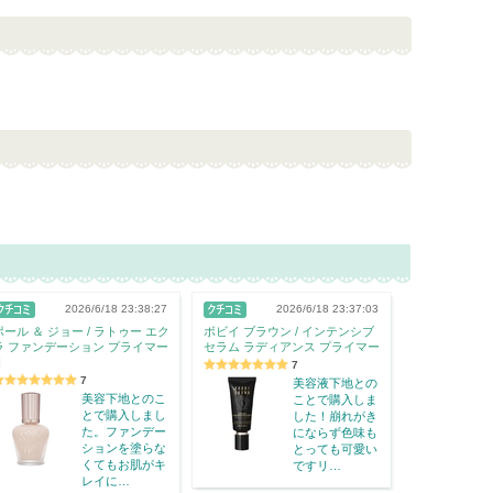
2026/6/18 23:38:27
2026/6/18 23:37:03
ポール ＆ ジョー / ラトゥー エク
ボビイ ブラウン / インテンシブ
ラ ファンデーション プライマー
セラム ラディアンス プライマー
N
7
7
美容液下地との
美容下地とのこ
ことで購入しま
とで購入しまし
した！崩れがき
た。ファンデー
にならず色味も
ションを塗らな
とっても可愛い
くてもお肌がキ
ですリ…
レイに…