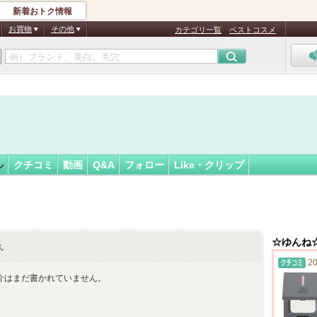
新着おトク情報
☆
フォロー
さん
お買物
その他
カテゴリ一覧
ベストコスメ
ル
クチコミ
動画
Q&A
フォロー
Like・クリップ
☆ゆんね
ん
20
介はまだ書かれていません。