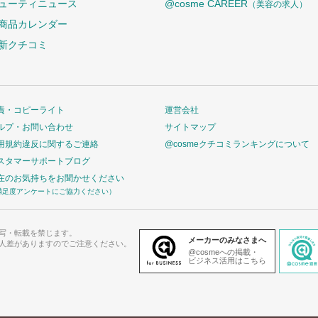
ューティニュース
@cosme CAREER
（美容の求人）
商品カレンダー
新クチコミ
責・コピーライト
運営会社
ルプ・お問い合わせ
サイトマップ
用規約違反に関するご連絡
@cosmeクチコミランキングについて
スタマーサポートブログ
在のお気持ちをお聞かせください
満足度アンケートにご協力ください）
写・転載を禁じます。
メーカーのみなさまへ
人差がありますのでご注意ください。
@cosmeへの掲載・
ビジネス活用はこちら