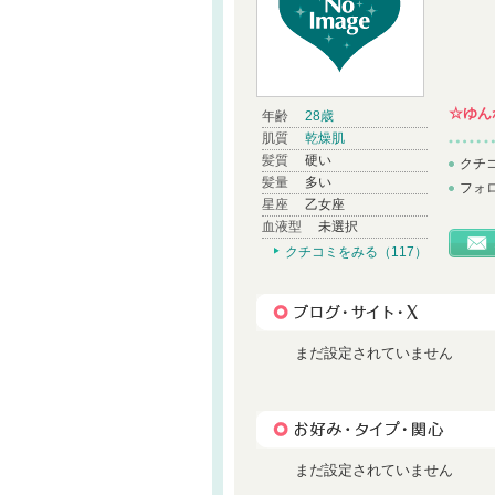
☆ゆん
年齢
28歳
肌質
乾燥肌
髪質
硬い
クチ
髪量
多い
フォ
星座
乙女座
血液型
未選択
クチコミをみる（117）
まだ設定されていません
まだ設定されていません