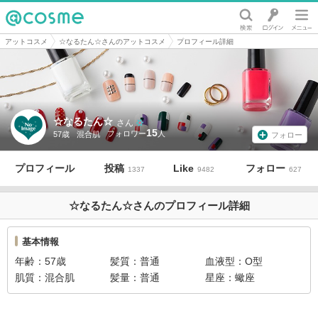
@cosme
アットコスメ
☆なるたん☆さんのアットコスメ
プロフィール詳細
☆なるたん☆
さん
15
57歳
混合肌
フォロー
プロフィール
投稿
Like
フォロー
1337
9482
627
☆なるたん☆さんのプロフィール詳細
基本情報
年齢
57歳
髪質
普通
血液型
O型
肌質
混合肌
髪量
普通
星座
蠍座