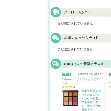
まだ設定されていません
まだ設定されていません
最新クチコミ
●papi●
さんの
2026/6/12 14:09:07
Celvoke / エクスプレッシヴ ア
イズ
4
初めて限定を買
ってみました。
パッケージもと
ても可愛いで
す。中にの色は
好みです…