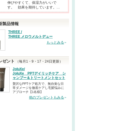
伸びやすくて、保湿力がいいで
す。 効果を期待しています。…
新製品情報
THREE /
THREE メロウメルトデュー
もっとみる
レゼント
（毎月1・9・17・24日更新）
JoluXe/
JoluXe PPTデイリッチケア シ
ャンプー＆トリートメントセット
贅沢なPPTケア処方で、無自覚な日
常ダメージを徹底ケアし毛髪悩みに
アプローチ【1名様】
他のプレゼントもみる