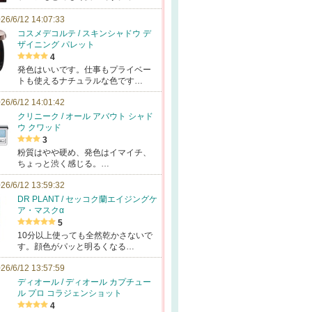
26/6/12 14:07:33
コスメデコルテ / スキンシャドウ デ
ザイニング パレット
4
発色はいいです。仕事もプライベー
トも使えるナチュラルな色です…
26/6/12 14:01:42
クリニーク / オール アバウト シャド
ウ クワッド
3
粉質はやや硬め、発色はイマイチ、
ちょっと渋く感じる。…
26/6/12 13:59:32
DR PLANT / セッコク蘭エイジングケ
ア・マスクα
5
10分以上使っても全然乾かさないで
す。顔色がパッと明るくなる…
26/6/12 13:57:59
ディオール / ディオール カプチュー
ル プロ コラジェンショット
4