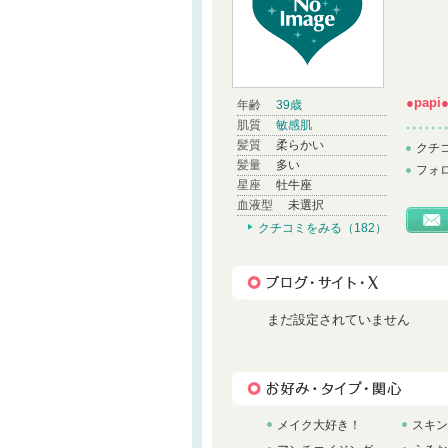
●papi
年齢
39歳
肌質
敏感肌
髪質
柔らかい
クチ
髪量
多い
フォ
星座
牡牛座
血液型
未選択
クチコミをみる（182）
まだ設定されていません
メイク大好き！
スキン