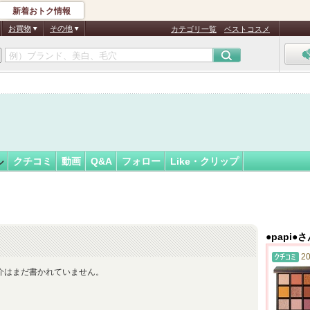
新着おトク情報
フォロー
ん
お買物
その他
カテゴリ一覧
ベストコスメ
ル
クチコミ
動画
Q&A
フォロー
Like・クリップ
●papi
20
介はまだ書かれていません。