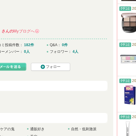
20
●
さんの
Myブログへ
→
20
コミ投稿件数：
182件
Q&A：
0件
ローメンバー：
0人
フォロワー：
4人
フォロー
20
20
ケアの鬼
通販好き
自然・低刺激派