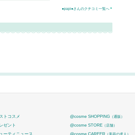
●papi●さんのクチコミ一覧へ
ストコスメ
@cosme SHOPPING
（通販）
レゼント
@cosme STORE
（店舗）
ューティニュース
@cosme CAREER
（美容の求人）