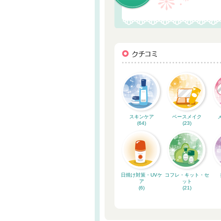
スキンケア
ベースメイク
(64)
(23)
日焼け対策・UVケ
コフレ・キット・セ
ア
ット
(6)
(21)