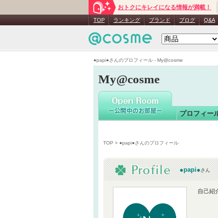
おトクにキレイになる情報が満載！
●papi●
さ
TOP
ランキング
ブランド
ブログ
Q&A
●papi●さんのプロフィール - My@cosme
My@cosme
プロフィー
TOP
> ●papi●さんのプロフィール
●papi●
さん
自己紹