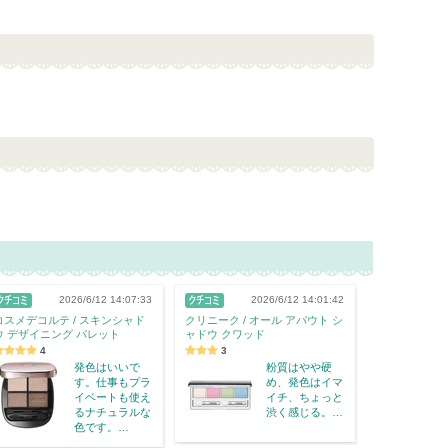
2026/6/12 14:07:33
2026/6/12 14:01:42
コスメデコルテ / スキンシャド
クリニーク / オール アバウト シ
ウ デザイニング パレット
ャドウ クワッド
4
3
発色はいいで
粉質はやや硬
す。仕事もプラ
め、発色はイマ
イベートも使え
イチ、ちょっと
るナチュラルな
渋く感じる。…
色です。…