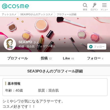
@cosme
アットコスメ
SEA3POさんのアットコスメ
プロフィール詳細
SEA3PO
さん
0
40歳
混合肌
フォロー
プロフィール
投稿
Like
フォロー
32
46
4
SEA3POさんのプロフィール詳細
基本情報
年齢
40歳
肌質
混合肌
シミやシワが気になるアラサーです。
コスメ好きです！！