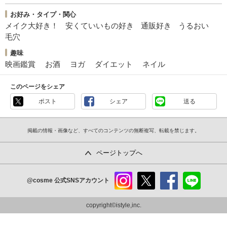
お好み・タイプ・関心
メイク大好き！
安くていいもの好き
通販好き
うるおい
毛穴
趣味
映画鑑賞
お酒
ヨガ
ダイエット
ネイル
このページをシェア
ポスト
シェア
送る
掲載の情報・画像など、すべてのコンテンツの無断複写、転載を禁じます。
ページトップへ
@cosme
公式SNSアカウント
instag
x
faceb
line
ram
ook
copyright©istyle,inc.