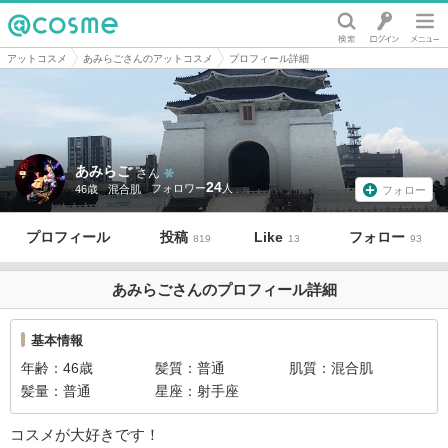
@cosme
アットコスメ
あみらごさんのアットコスメ
プロフィール詳細
あみらご
さん
24
46歳
混合肌
フォロー
プロフィール
投稿
Like
フォロー
819
13
93
あみらごさんのプロフィール詳細
基本情報
年齢
46歳
髪質
普通
肌質
混合肌
髪量
普通
星座
射手座
コスメが大好きです！