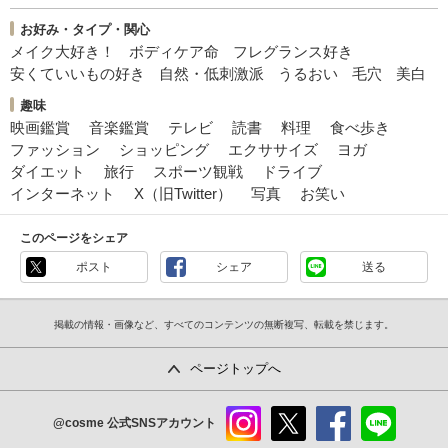
お好み・タイプ・関心
メイク大好き！
ボディケア命
フレグランス好き
安くていいもの好き
自然・低刺激派
うるおい
毛穴
美白
趣味
映画鑑賞
音楽鑑賞
テレビ
読書
料理
食べ歩き
ファッション
ショッピング
エクササイズ
ヨガ
ダイエット
旅行
スポーツ観戦
ドライブ
インターネット
X（旧Twitter）
写真
お笑い
このページをシェア
ポスト
シェア
送る
掲載の情報・画像など、すべてのコンテンツの無断複写、転載を禁じます。
ページトップへ
@cosme
公式SNSアカウント