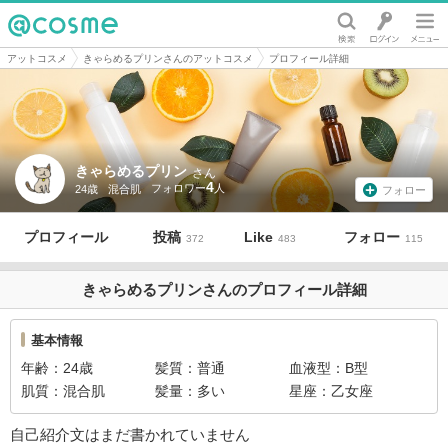
@cosme
アットコスメ
きゃらめるプリンさんのアットコスメ
プロフィール詳細
きゃらめるプリン
さん
4
24歳
混合肌
フォロー
プロフィール
投稿
Like
フォロー
372
483
115
きゃらめるプリンさんのプロフィール詳細
基本情報
年齢
24歳
髪質
普通
血液型
B型
肌質
混合肌
髪量
多い
星座
乙女座
自己紹介文はまだ書かれていません