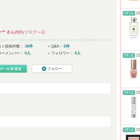
20
ー**
さんの
Myブログへ
→
コミ投稿件数：
39件
Q&A：
0件
ローメンバー：
0人
フォロワー：
0人
20
フォロー
20
20