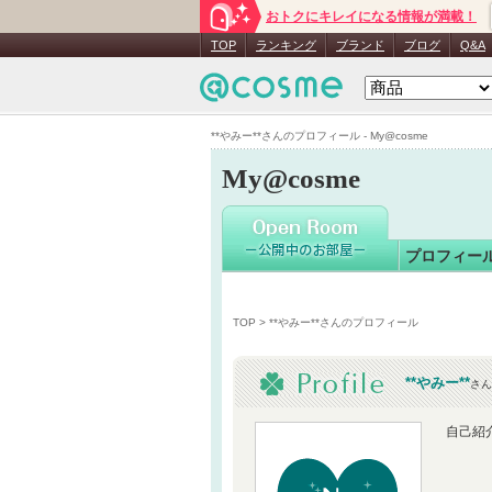
おトクにキレイになる情報が満載！
**やみー**
TOP
ランキング
ブランド
ブログ
Q&A
**やみー**さんのプロフィール - My@cosme
My@cosme
プロフィー
TOP
> **やみー**さんのプロフィール
**やみー**
さん
自己紹