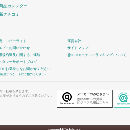
商品カレンダー
新クチコミ
責・コピーライト
運営会社
ルプ・お問い合わせ
サイトマップ
用規約違反に関するご連絡
@cosmeクチコミランキングについて
スタマーサポートブログ
在のお気持ちをお聞かせください
満足度アンケートにご協力ください）
写・転載を禁じます。
メーカーのみなさまへ
人差がありますのでご注意ください。
@cosmeへの掲載・
ビジネス活用はこちら
copyright©istyle,inc.