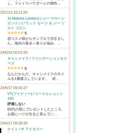
し、フェイスパウダーとの相性…
25/7/13 10:21:00
Jo Malone London(ジョー マローン
ロンドン) / ウッド セージ ＆ シー ソ
ルト コロン
5
@コスメ様からサンプルで頂きまし
た。海外の香水＝香りが強め、…
24/6/18 00:01:50
キャンメイク / ファンデーションカラ
ーズ
5
なんだかんだ、キャンメイクのネイ
ルを1番購入しています。 好…
24/6/17 09:40:27
VT(ブイティー) / リードルショット
100
評価しない
60代の母にプレゼントしたところ、
お肌にハリが出ると喜んでい…
24/6/17 09:38:35
ケイト / ザ アイカラー