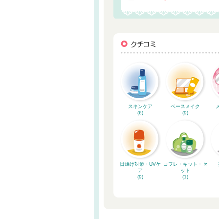
スキンケア
ベースメイク
(6)
(9)
日焼け対策・UVケ
コフレ・キット・セ
ア
ット
(9)
(1)