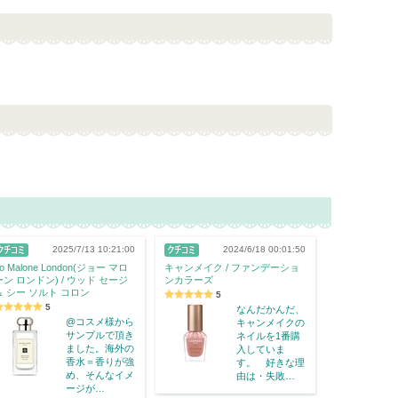
2025/7/13 10:21:00
2024/6/18 00:01:50
o Malone London(ジョー マロ
キャンメイク / ファンデーショ
ーン ロンドン) / ウッド セージ
ンカラーズ
＆ シー ソルト コロン
5
5
なんだかんだ、
@コスメ様から
キャンメイクの
サンプルで頂き
ネイルを1番購
ました。海外の
入していま
香水＝香りが強
す。 好きな理
め、そんなイメ
由は・失敗…
ージが…