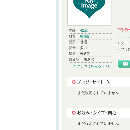
**やみ
年齢
42歳
肌質
敏感肌
髪質
普通
クチ
髪量
多い
フォ
星座
未設定
血液型
未選択
クチコミをみる（39）
まだ設定されていません
まだ設定されていません