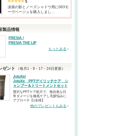
5
涙袋の影とノーズシャドウ用に063モ
ーヴベージュを購入しまし…
新製品情報
FRESIA /
FRESIA THE LIP
もっとみる
レゼント
（毎月1・9・17・24日更新）
JoluXe/
JoluXe PPTデイリッチケア シ
ャンプー＆トリートメントセット
贅沢なPPTケア処方で、無自覚な日
常ダメージを徹底ケアし毛髪悩みに
アプローチ【1名様】
他のプレゼントもみる