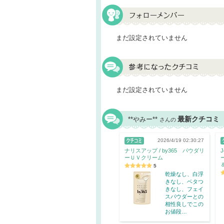
まだ設定されていません
まだ設定されていません
最新クチコミ
**やみー**
さんの
2026/4/19 02:30:27
ナリスアップ / by365 パウダリ
J
ーＵＶクリーム
5
乾燥なし、白浮
きなし、ベタつ
きなし、フェイ
スパウダーとの
相性良しでこの
お値段…