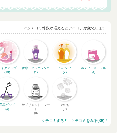
※クチコミ件数が増えるとアイコンが変化します
メイクアップ
香水・フレグランス
ヘアケア
ボディ・オーラル
(10)
(1)
(7)
(4)
美容グッズ
サプリメント・フー
その他
(4)
ド
(0)
(0)
クチコミする
クチコミをみる(39)