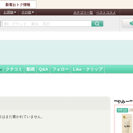
新着おトク情報
フォロー
さん
お買物
その他
カテゴリ一覧
ベストコスメ
ル
クチコミ
動画
Q&A
フォロー
Like・クリップ
**やみー
20
介はまだ書かれていません。