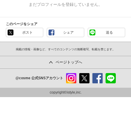
まだプロフィールを登録していません。
このページをシェア
ポスト
シェア
送る
掲載の情報・画像など、すべてのコンテンツの無断複写、転載を禁じます。
ページトップへ
@cosme
公式SNSアカウント
instag
x
faceb
line
ram
ook
copyright©istyle,inc.