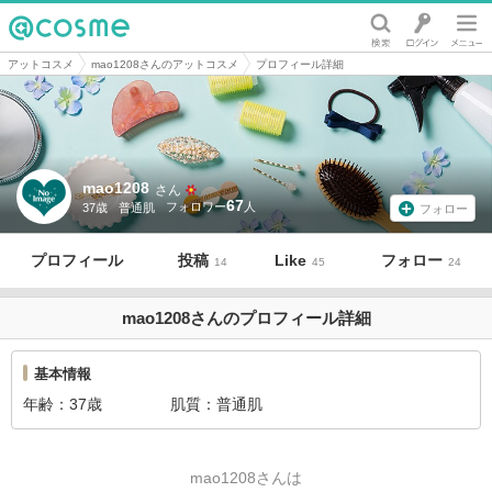
@cosme
アットコスメ
mao1208さんのアットコスメ
プロフィール詳細
mao1208
さん
67
37歳
普通肌
フォロー
プロフィール
投稿
Like
フォロー
14
45
24
mao1208さんのプロフィール詳細
基本情報
年齢
37歳
肌質
普通肌
mao1208さんは