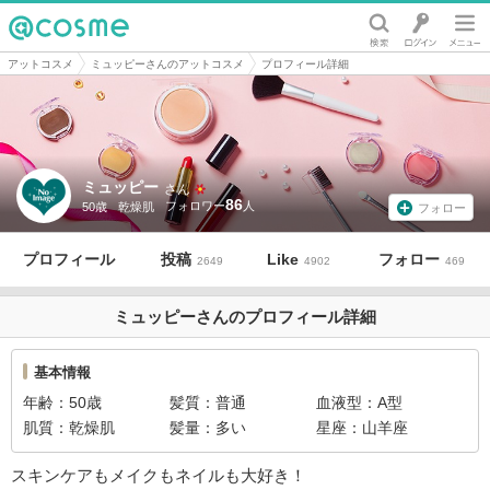
@cosme
アットコスメ
ミュッピーさんのアットコスメ
プロフィール詳細
ミュッピー
さん
86
50歳
乾燥肌
フォロー
プロフィール
投稿
Like
フォロー
2649
4902
469
ミュッピーさんのプロフィール詳細
基本情報
年齢
50歳
髪質
普通
血液型
A型
肌質
乾燥肌
髪量
多い
星座
山羊座
スキンケアもメイクもネイルも大好き！