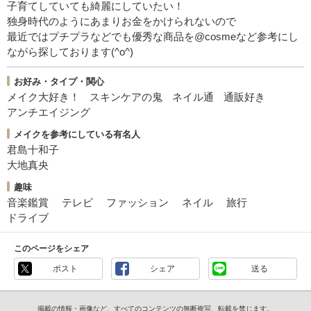
子育てしていても綺麗にしていたい！
独身時代のようにあまりお金をかけられないので
最近ではプチプラなどでも優秀な商品を@cosmeなど参考にし
ながら探しております(^o^)
お好み・タイプ・関心
メイク大好き！
スキンケアの鬼
ネイル通
通販好き
アンチエイジング
メイクを参考にしている有名人
君島十和子
大地真央
趣味
音楽鑑賞
テレビ
ファッション
ネイル
旅行
ドライブ
このページをシェア
ポスト
シェア
送る
掲載の情報・画像など、すべてのコンテンツの無断複写、転載を禁じます。