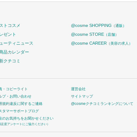
ストコスメ
@cosme SHOPPING
（通販）
レゼント
@cosme STORE
（店舗）
ューティニュース
@cosme CAREER
（美容の求人）
商品カレンダー
新クチコミ
責・コピーライト
運営会社
ルプ・お問い合わせ
サイトマップ
用規約違反に関するご連絡
@cosmeクチコミランキングについて
スタマーサポートブログ
在のお気持ちをお聞かせください
満足度アンケートにご協力ください）