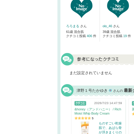
ろろまる
さん
olo_46
さん
61歳 混合肌
39歳 混合肌
クチコミ投稿
406
件
クチコミ投稿
19
件
まだ設定されていません
最新
津野１号たかゆき
さんの
2026/7/23 14:47:59
&honey（アンドハニー） / Rich
Moist Whip Body Cream
5
ものすごい乾燥
肌で、あばら骨
が浮きまくりの