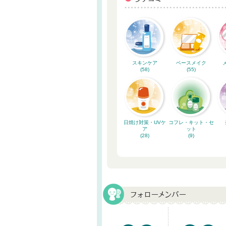
スキンケア
ベースメイク
(58)
(55)
日焼け対策・UVケ
コフレ・キット・セ
ア
ット
(28)
(9)