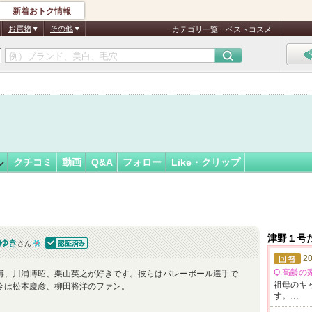
新着おトク情報
たかゆき
フォロー
さん
お買物
その他
カテゴリ一覧
ベストコスメ
認
証
済
ル
クチコミ
動画
Q&A
フォロー
Like・クリップ
津野１号
ゆき
さん
認証済
20
Q.高齢の
博、川浦博昭、栗山英之が好きです。彼らはバレーボール選手で
祖母のキ
今は松本慶彦、柳田将洋のファン。
す。…