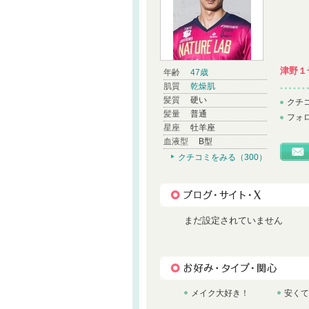
津野１
年齢
47歳
肌質
乾燥肌
髪質
硬い
クチ
髪量
普通
フォ
星座
牡羊座
血液型
B型
クチコミをみる（300）
まだ設定されていません
メイク大好き！
安くて