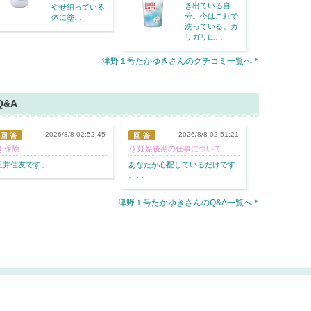
き出ている自
やせ細っている
分。今はこれで
体に塗…
洗っている。ガ
リガリに…
津野１号たかゆきさんのクチコミ一覧へ
Q&A
2026/8/8 02:52:45
2026/8/8 02:51:21
Ｑ.保険
Ｑ.妊娠後期の仕事について
三井住友です。
…
あなたが心配し
ているだけです
。…
津野１号たかゆきさんのQ&A一覧へ