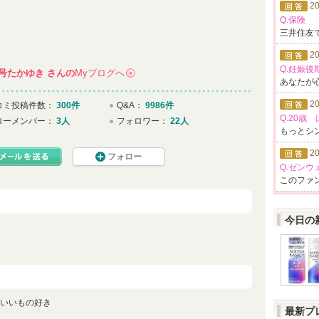
20
Q.保険
三井住友
20
Q.妊娠
号たかゆき
さんの
Myブログへ
あなたが
→
20
コミ投稿件数：
300件
Q&A：
9986件
Q.20歳
ローメンバー：
3人
フォロワー：
22人
もっとシ
20
フォロー
Q.ゼン
このファ
今日の
いいもの好き
最新プ