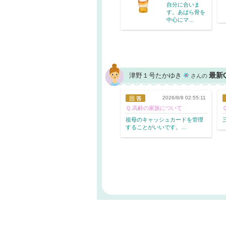
自分に合いま
す。あばら骨を
中心にマ…
最新
津野１号たかゆき
さんの
2026/8/8 02:55:11
Ｑ.高齢の家族について
祖母のキャッシ
ュカードを管理
することがいい
です。…