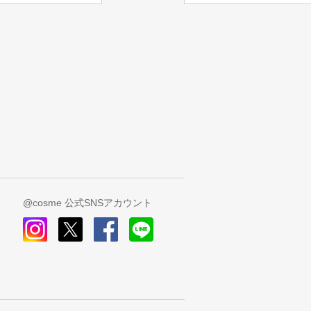
@cosme 公式SNSアカウント
instagram
x
facebook
line