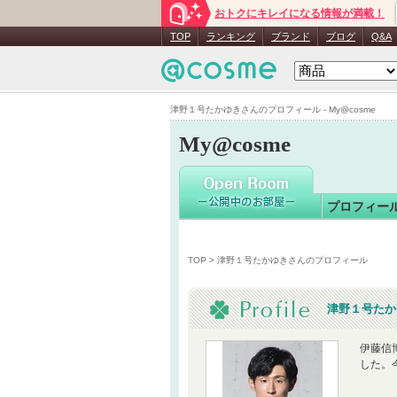
おトクにキレイになる情報が満載！
津野１号
TOP
ランキング
ブランド
ブログ
Q&A
津野１号たかゆきさんのプロフィール - My@cosme
My@cosme
プロフィー
TOP
> 津野１号たかゆきさんのプロフィール
津野１号たか
伊藤信
した。