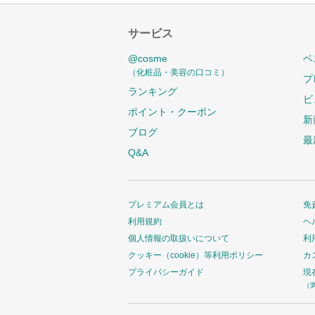
サービス
@cosme
ベ
（化粧品・美容の口コミ）
プ
ランキング
ビ
ポイント・クーポン
新
ブログ
最
Q&A
プレミアム会員とは
免
利用規約
ヘ
個人情報の取扱いについて
利
クッキー（cookie）等利用ポリシー
カ
プライバシーガイド
現
（