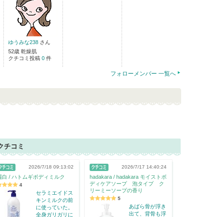
ゆうみな238
さん
52歳 乾燥肌
クチコミ投稿
0
件
フォローメンバー 一覧へ
クチコミ
2026/7/18 09:13:02
2026/7/17 14:40:24
麗白 / ハトムギボディミルク
hadakara / hadakara モイストボ
ディケアソープ 泡タイプ ク
4
リーミーソープの香り
セラミエイドス
5
キンミルクの前
あばら骨が浮き
に使っていた。
出て、背骨も浮
全身ガリガリに