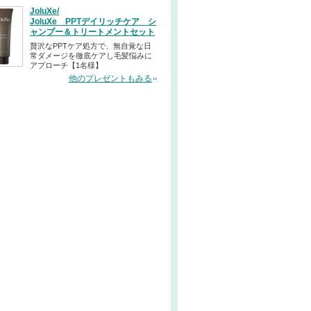
JoluXe/
JoluXe PPTデイリッチケア シ
ャンプー＆トリートメントセット
贅沢なPPTケア処方で、無自覚な日
常ダメージを徹底ケアし毛髪悩みに
アプローチ【1名様】
他のプレゼントもみる