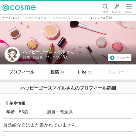
@cosme
アットコスメ
ハッピーゴースマイルさんのアットコスメ
プロフィール詳細
ハッピーゴースマイル
さん
3
53歳
乾燥肌
フォロー
プロフィール
投稿
Like
フォロー
26
23
0
ハッピーゴースマイルさんのプロフィール詳細
基本情報
年齢
53歳
肌質
乾燥肌
自己紹介文はまだ書かれていません