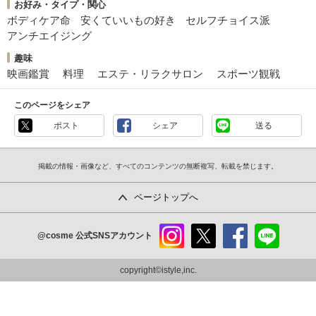
お好み・タイプ・関心
ボディケア命
安くていいもの好き
セルフチョイス派
アンチエイジング
趣味
映画鑑賞
料理
エステ・リラクサロン
スポーツ観戦
このページをシェア
ポスト
シェア
送る
掲載の情報・画像など、すべてのコンテンツの無断複写、転載を禁じます。
ページトップへ
@cosme
公式SNSアカウント
instag
x
faceb
line
ram
ook
copyright©istyle,inc.