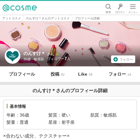
@cosme
アットコスメ
のんすけ＊さんのアットコスメ
プロフィール詳細
のんすけ＊
さん
7
36歳
敏感肌
フォロー
プロフィール
投稿
Like
フォロー
82
58
19
のんすけ＊さんのプロフィール詳細
基本情報
年齢
36歳
髪質
硬い
肌質
敏感肌
髪量
普通
星座
射手座
×合わない成分、テクスチャー×