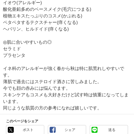
イオウ(アレルギー)
酸化亜鉛多めのベースメイク(毛穴につまる)
植物エキスたっぷりのコスメ(かぶれる)
ペタペタするテクスチャー(痒くなる)
ヘパリン、ヒルドイド(痒くなる)
◎肌に合いやすいもの◎
セラミド
プラセンタ
イネ科のアレルギーが強く春から秋は特に肌荒れしやすいで
す。
薄肌で過去にはステロイド酒さに苦しみました。
今でも顔の赤みには悩んでます。
スキンケアもコスメも大好きだけど試す時は慎重になってしま
います。
同じような肌質の方の参考になれば嬉しいです。
このページをシェア
ポスト
シェア
送る