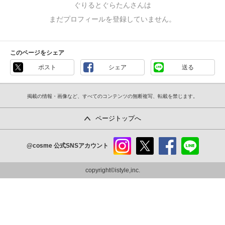
ぐりるとぐらたんさんは
まだプロフィールを登録していません。
このページをシェア
ポスト
シェア
送る
掲載の情報・画像など、すべてのコンテンツの無断複写、転載を禁じます。
ページトップへ
@cosme
公式SNSアカウント
instag
x
faceb
line
ram
ook
copyright©istyle,inc.