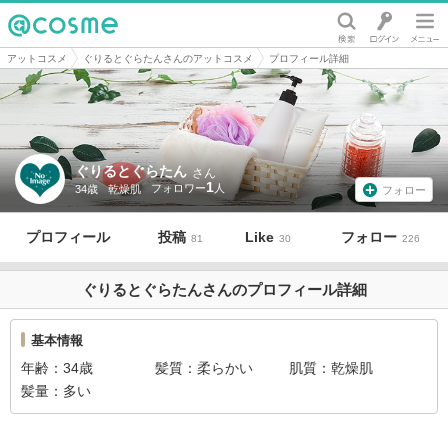
@cosme
アットコスメ
ぐりるとぐらたんさんのアットコスメ
プロフィール詳細
ぐりるとぐらたん
さん
1
34歳
乾燥肌
フォロー
プロフィール
投稿
Like
フォロー
81
30
226
ぐりるとぐらたんさんのプロフィール詳細
基本情報
年齢
34歳
髪質
柔らかい
肌質
乾燥肌
髪量
多い